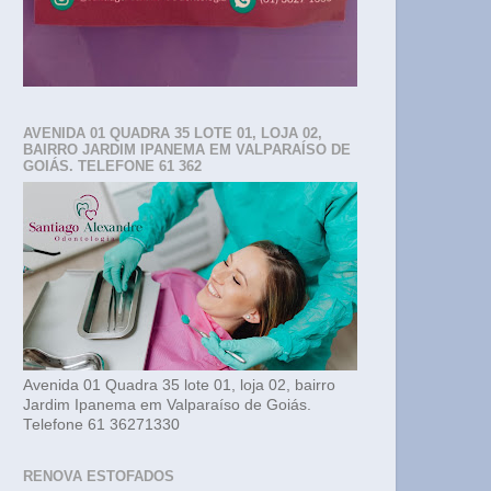
AVENIDA 01 QUADRA 35 LOTE 01, LOJA 02,
BAIRRO JARDIM IPANEMA EM VALPARAÍSO DE
GOIÁS. TELEFONE 61 362
Avenida 01 Quadra 35 lote 01, loja 02, bairro
Jardim Ipanema em Valparaíso de Goiás.
Telefone 61 36271330
RENOVA ESTOFADOS