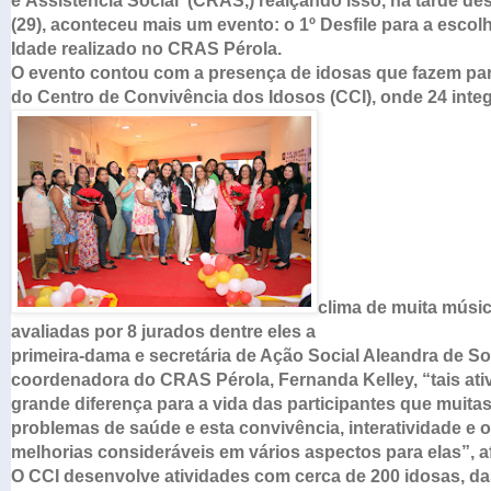
e
Assistência Social (CRAS,) realçando isso, na tarde dest
(29),
aconteceu mais um evento: o 1º Desfile para a escolh
Idade
realizado no CRAS Pérola.
O evento contou com a presença de idosas que fazem par
do
Centro de Convivência dos Idosos (CCI), onde 24 inte
clima de muita músi
avaliadas por 8 jurados dentre eles a
primeira-dama e secretária de Ação Social Aleandra de S
coordenadora do CRAS Pérola, Fernanda Kelley, “tais at
grande diferença para a vida das participantes que muita
problemas de saúde e esta convivência, interatividade e 
melhorias consideráveis em vários aspectos para elas”, a
O CCI desenvolve atividades com cerca de 200 idosas, d