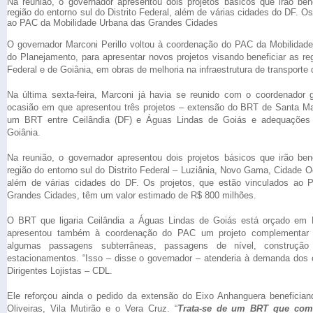
Na reunião, o governador apresentou dois projetos básicos que irão ben
região do entorno sul do Distrito Federal, além de várias cidades do DF. O
ao PAC da Mobilidade Urbana das Grandes Cidades
O governador Marconi Perillo voltou à coordenação do PAC da Mobilidade
do Planejamento, para apresentar novos projetos visando beneficiar as reg
Federal e de Goiânia, em obras de melhoria na infraestrutura de transporte 
Na última sexta-feira, Marconi já havia se reunido com o coordenador 
ocasião em que apresentou três projetos – extensão do BRT de Santa Mar
um BRT entre Ceilândia (DF) e Águas Lindas de Goiás e adequações a
Goiânia.
Na reunião, o governador apresentou dois projetos básicos que irão ben
região do entorno sul do Distrito Federal – Luziânia, Novo Gama, Cidade Oc
além de várias cidades do DF. Os projetos, que estão vinculados ao 
Grandes Cidades, têm um valor estimado de R$ 800 milhões.
O BRT que ligaria Ceilândia a Águas Lindas de Goiás está orçado em 
apresentou também à coordenação do PAC um projeto complementar a
algumas passagens subterrâneas, passagens de nível, construção
estacionamentos. “Isso – disse o governador – atenderia à demanda dos
Dirigentes Lojistas – CDL.
Ele reforçou ainda o pedido da extensão do Eixo Anhanguera benefician
Oliveiras, Vila Mutirão e o Vera Cruz. “
Trata-se de um BRT que com 