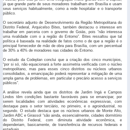
já que grande parte de seus moradores trabalham em Brasília e usam
seus serviços habitualmente, como a rede hospitalar e o transporte
público.
O secretário adjunto de Desenvolvimento da Região Metropolitana do
Distrito Federal, Arquicelso Bites, também destacou o interesse em
trabalhar em parceria com o governo de Goiás, pois “não interessa
uma rivalidade com o a região do Entorno”. Bites ressaltou que tal
política é baseada na realidade de fatos como o de que a região é o
principal fornecedor de mão de obra para Brasília, com um percentual
de 30% a 40% de moradores nas cidades do Entorno.
O estudo da Codeplan conclui que a criação dos cinco municípios,
“por si só, não equacionará a forte assimetria verificada com o núcleo
metropolitano, mas para esses cinco distritos ou núcleos urbanos
consolidados, a emancipação poderá representar a mitigação de uma
ampla gama de problemas, em particular o precário acesso a serviços
públicos”.
A análise revela ainda que os distritos de Jardim Ingá e Campos
Lindos têm condições bastante favoráveis para se emancipar, por
serem localidades com atividades econômicas expressivas, com
destaque para o setor terciário, no primeiro, e o agroindustrial, no
segundo. O estudo destaca que os núcleos urbanos de Monte Alto,
Jardim ABC e Girassol “são ainda, essencialmente, cidades dormitório
do Distrito Federal, com diminuta atividade econômica, e
dependeriam, basicamente, de transferência de recursos federais e
estaduais.