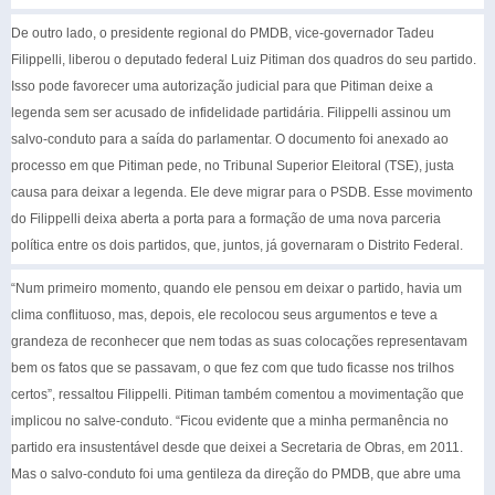
De outro lado, o presidente regional do PMDB, vice-governador Tadeu
Filippelli, liberou o deputado federal Luiz Pitiman dos quadros do seu partido.
Isso pode favorecer uma autorização judicial para que Pitiman deixe a
legenda sem ser acusado de infidelidade partidária. Filippelli assinou um
salvo-conduto para a saída do parlamentar. O documento foi anexado ao
processo em que Pitiman pede, no Tribunal Superior Eleitoral (TSE), justa
causa para deixar a legenda. Ele deve migrar para o PSDB. Esse movimento
do Filippelli deixa aberta a porta para a formação de uma nova parceria
política entre os dois partidos, que, juntos, já governaram o Distrito Federal.
“Num primeiro momento, quando ele pensou em deixar o partido, havia um
clima conflituoso, mas, depois, ele recolocou seus argumentos e teve a
grandeza de reconhecer que nem todas as suas colocações representavam
bem os fatos que se passavam, o que fez com que tudo ficasse nos trilhos
certos”, ressaltou Filippelli. Pitiman também comentou a movimentação que
implicou no salve-conduto. “Ficou evidente que a minha permanência no
partido era insustentável desde que deixei a Secretaria de Obras, em 2011.
Mas o salvo-conduto foi uma gentileza da direção do PMDB, que abre uma