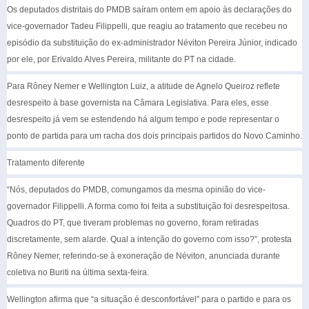
Os deputados distritais do PMDB saíram ontem em apoio às declarações do
vice-governador Tadeu Filippelli, que reagiu ao tratamento que recebeu no
episódio da substituição do ex-administrador Néviton Pereira Júnior, indicado
por ele, por Erivaldo Alves Pereira, militante do PT na cidade.
Para Rôney Nemer e Wellington Luiz, a atitude de Agnelo Queiroz reflete
desrespeito à base governista na Câmara Legislativa. Para eles, esse
desrespeito já vem se estendendo há algum tempo e pode representar o
ponto de partida para um racha dos dois principais partidos do Novo Caminho.
Tratamento diferente
“Nós, deputados do PMDB, comungamos da mesma opinião do vice-
governador Filippelli. A forma como foi feita a substituição foi desrespeitosa.
Quadros do PT, que tiveram problemas no governo, foram retiradas
discretamente, sem alarde. Qual a intenção do governo com isso?”, protesta
Rôney Nemer, referindo-se à exoneração de Néviton, anunciada durante
coletiva no Buriti na última sexta-feira.
Wellington afirma que “a situação é desconfortável” para o partido e para os