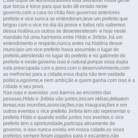
Essa dupla de administradores esta deixando muita gente
que torcia e torce para que tudo dê errado neste
governo,com a cara no chão.Nos governos anteriores
prefeito e vice nunca se entenderam,teve um prefeito que
brigou com o vice no dia da posse e todos nós sabemos
dessa história,os outros se desentenderam e hoje neste
mandato há uma harmonia entre Hildo e Jiribita ,há um
entendimento e respeito,nunca antes na história desse
município um vice prefeito havia assumido o lugar do
prefeito,atendendo no lugar do prefeito e no gabinete do
prefeito e neste governo isso é natural,porque essa dupla
esta preocupada com o povo,com o desenvolvimento,com
as melhorias para a cidade,essa dupla não tem vaidade
politica,egoísmo,e nem ambição e quem ganha com isso é a
cidade e seu povo.
Nas ruas e avenidas ,nos bairros ao encontro das
pessoas,Hildo e Jiribita vão juntos,trocam idéias,debatem
temas,nas reuniões,associações,nas inaugurações e em
outros eventos o vice prefeito Jiribita tem ido representar o
prefeito Hildo e quando estão juntos nos eventos o vice
prefeito tem a oportunidade,participa ativamente do
governo, e isso nunca existiu em nossa cidade,os vices
prefeitos sempre foram jogados para o escanteio,não