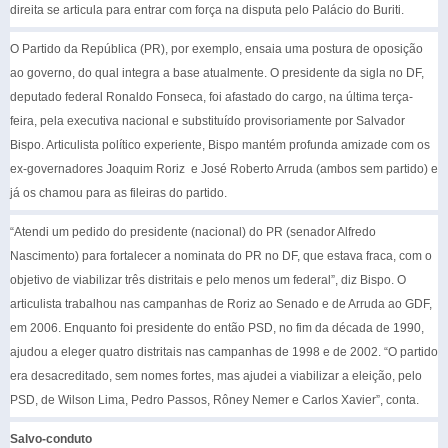
direita se articula para entrar com força na disputa pelo Palácio do Buriti.
O Partido da República (PR), por exemplo, ensaia uma postura de oposição
ao governo, do qual integra a base atualmente. O presidente da sigla no DF,
deputado federal Ronaldo Fonseca, foi afastado do cargo, na última terça-
feira, pela executiva nacional e substituído provisoriamente por Salvador
Bispo. Articulista político experiente, Bispo mantém profunda amizade com os
ex-governadores Joaquim Roriz e José Roberto Arruda (ambos sem partido) e
já os chamou para as fileiras do partido.
“Atendi um pedido do presidente (nacional) do PR (senador Alfredo
Nascimento) para fortalecer a nominata do PR no DF, que estava fraca, com o
objetivo de viabilizar três distritais e pelo menos um federal”, diz Bispo. O
articulista trabalhou nas campanhas de Roriz ao Senado e de Arruda ao GDF,
em 2006. Enquanto foi presidente do então PSD, no fim da década de 1990,
ajudou a eleger quatro distritais nas campanhas de 1998 e de 2002. “O partido
era desacreditado, sem nomes fortes, mas ajudei a viabilizar a eleição, pelo
PSD, de Wilson Lima, Pedro Passos, Rôney Nemer e Carlos Xavier”, conta.
Salvo-conduto