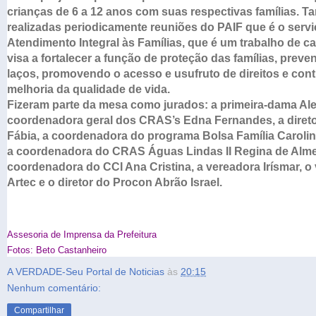
crianças
de 6 a 12 anos com suas respectivas famílias. 
realizadas
periodicamente reuniões do PAIF que é o servi
Atendimento
Integral às Famílias, que é um trabalho de c
visa a
fortalecer a função de proteção das famílias, preve
laços,
promovendo o acesso e usufruto de direitos e cont
melhoria da
qualidade de vida.
Fizeram parte da mesa como jurados: a primeira-dama Al
coordenadora geral dos CRAS’s Edna Fernandes, a direto
Fábia, a coordenadora do programa Bolsa Família Carolin
a
coordenadora do CRAS Águas Lindas II Regina de Alme
coordenadora
do CCI Ana Cristina, a vereadora Irísmar, o
Artec e o
diretor do Procon Abrão Israel.
Assesoria de Imprensa da Prefeitura
Fotos: Beto Castanheiro
A VERDADE-Seu Portal de Noticias
às
20:15
Nenhum comentário:
Compartilhar