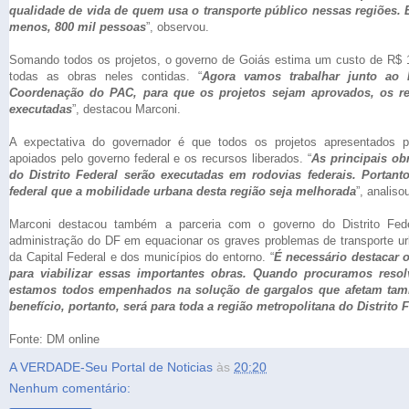
qualidade de vida de quem usa o transporte público nessas regiões. E
menos, 800 mil pessoas
”, observou.
Somando todos os projetos, o governo de Goiás estima um custo de R$ 1
todas as obras neles contidas. “
Agora vamos trabalhar junto ao 
Coordenação do PAC, para que os projetos sejam aprovados, os re
executadas
”, destacou Marconi.
A expectativa do governador é que todos os projetos apresentados p
apoiados pelo governo federal e os recursos liberados. “
As principais ob
do Distrito Federal serão executadas em rodovias federais. Portant
federal que a mobilidade urbana desta região seja melhorada
”, analiso
Marconi destacou também a parceria com o governo do Distrito Fede
administração do DF em equacionar os graves problemas de transporte u
da Capital Federal e dos municípios do entorno. “
É necessário destacar
para viabilizar essas importantes obras. Quando procuramos reso
estamos todos empenhados na solução de gargalos que afetam ta
benefício, portanto, será para toda a região metropolitana do Distrito 
Fonte: DM online
A VERDADE-Seu Portal de Noticias
às
20:20
Nenhum comentário: