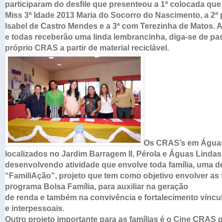
participaram do desfile que presenteou a 1ª colocada que
Miss 3ª Idade 2013 Maria do Socorro do Nascimento, a 2ª
Isabel de Castro Mendes e a 3ª com Terezinha de Matos. A 
e todas receberão uma linda lembrancinha, diga-se de p
próprio CRAS a partir de material reciclável.
Os CRAS’s em Águas
localizados no Jardim Barragem II, Pérola
e Águas Lindas 
desenvolvendo atividade que envolve toda família,
uma de
“FamiliAção”, projeto que tem como objetivo envolver
as 
programa Bolsa Família, para auxiliar na geração
de renda e também na convivência e fortalecimento víncul
e
interpessoais.
Outro projeto importante para as famílias é o Cine CRAS 