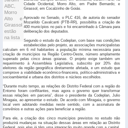
Cidade Ocidental; Morro Alto, em Padre Bernardo; e
ABC,
Girassol, em Cocalzinho de Goiás.
Morro
Aprovado no Senado, o PLC 416, de autoria do senador
Alto e
Mozarildo Cavalcanti (PTB-RR), possibilita a criação de
Girassol
400 municípios no país e foi encaminhado à Câmara para
estão
deliberação dos deputados.
na lista
Segundo o estudo da Codeplan, com base nas condições
estabelecidas pelo projeto, as associações municipalistas
calculam em 6 mil habitantes a população mínima necessária para
criação de municípios na Região Centro-Oeste, número amplamente
superado pelas cinco áreas goianas. O projeto exige também um
requerimento à Assembleia Legislativa, subscrito por 20% dos
eleitores da região geográfica diretamente afetada, e um estudo que
comprove a viabilidade econômico-financeira, político-administrativa e
socioambiental e urbana dos distritos e núcleos escolhidos.
“Durante muito tempo, as relações do Distrito Federal com a região do
Entorno foram conflitantes, mas agora o governo quer transformar
essas relações em parceria”, disse o presidente da Codeplan, Julio
Miragaia, ao apresentar o estudo. De acordo com Miragaia, o governo
local vem adotando medidas neste sentido, com a assinatura de
convênios e outras ações para beneficiar a região.
Para ele, a criação dos cinco municípios previstos no estudo não
produzirá mudanças na situação dessas áreas em relação ao Distrito
Federal, pois elas já têm uma integração muito grande com a capital,