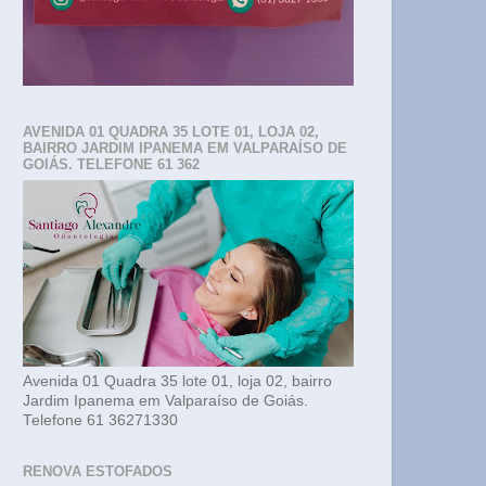
AVENIDA 01 QUADRA 35 LOTE 01, LOJA 02,
BAIRRO JARDIM IPANEMA EM VALPARAÍSO DE
GOIÁS. TELEFONE 61 362
Avenida 01 Quadra 35 lote 01, loja 02, bairro
Jardim Ipanema em Valparaíso de Goiás.
Telefone 61 36271330
RENOVA ESTOFADOS