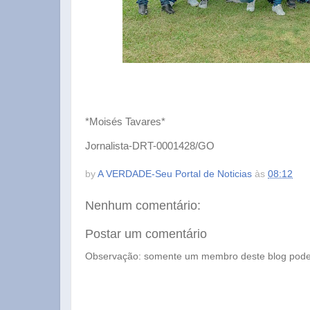
*Moisés Tavares*
Jornalista-DRT-0001428/GO
by
A VERDADE-Seu Portal de Noticias
às
08:12
Nenhum comentário:
Postar um comentário
Observação: somente um membro deste blog pode