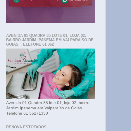
AVENIDA 01 QUADRA 35 LOTE 01, LOJA 02,
BAIRRO JARDIM IPANEMA EM VALPARAÍSO DE
GOIÁS. TELEFONE 61 362
Avenida 01 Quadra 35 lote 01, loja 02, bairro
Jardim Ipanema em Valparaíso de Goiás.
Telefone 61 36271330
RENOVA ESTOFADOS