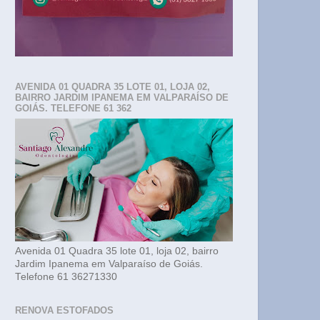
AVENIDA 01 QUADRA 35 LOTE 01, LOJA 02,
BAIRRO JARDIM IPANEMA EM VALPARAÍSO DE
GOIÁS. TELEFONE 61 362
Avenida 01 Quadra 35 lote 01, loja 02, bairro
Jardim Ipanema em Valparaíso de Goiás.
Telefone 61 36271330
RENOVA ESTOFADOS