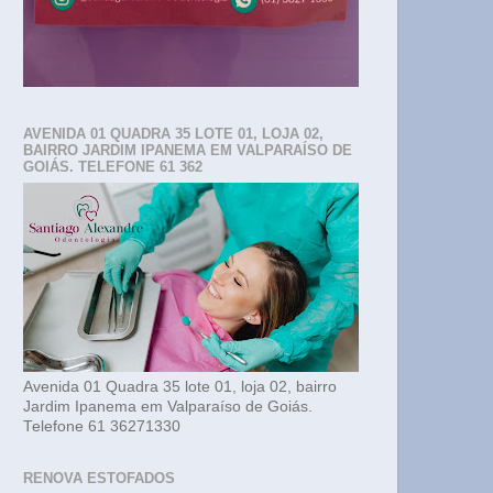
AVENIDA 01 QUADRA 35 LOTE 01, LOJA 02,
BAIRRO JARDIM IPANEMA EM VALPARAÍSO DE
GOIÁS. TELEFONE 61 362
Avenida 01 Quadra 35 lote 01, loja 02, bairro
Jardim Ipanema em Valparaíso de Goiás.
Telefone 61 36271330
RENOVA ESTOFADOS