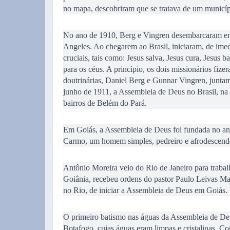
no mapa, descobriram que se tratava de um municípi
No ano de 1910, Berg e Vingren desembarcaram em
Angeles. Ao chegarem ao Brasil, iniciaram, de ime
cruciais, tais como: Jesus salva, Jesus cura, Jesus b
para os céus. A princípio, os dois missionários fize
doutrinárias, Daniel Berg e Gunnar Vingren, junt
junho de 1911, a Assembleia de Deus no Brasil, na
bairros de Belém do Pará.
Em Goiás, a Assembleia de Deus foi fundada no a
Carmo, um homem simples, pedreiro e afrodescend
Antônio Moreira veio do Rio de Janeiro para traba
Goiânia, recebeu ordens do pastor Paulo Leivas Ma
no Rio, de iniciar a Assembleia de Deus em Goiás.
O primeiro batismo nas águas da Assembleia de D
Botafogo, cujas águas eram limpas e cristalinas. 