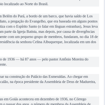
o localizado ao Norte do Brasil.
 Belém do Pará, a bordo de um barco, que havia saído de Los
diato, a pregação do Evangelho, que era baseada em alguns pontos
atiza com o Espírito Santo (o falar em línguas estranhas), Jesus leva
ram parte da Igreja Batista, mas depois, por causa de divergências
amente com um pequeno grupo de membros, fundaram, no dia 18 de
 residência da senhora Celina Albuquerque, localizada em um dos
no de 1936 — há 87 anos — pelo pastor Antônio Moreira do
ente.
lhar na construção do Palácio das Esmeraldas. Ao chegar em
calão, na época presidente da Assembleia de Deus de Madureira,
eus em Goiás aconteceu em dezembro de 1936, no Córrego
Com o passar dos anos, o número de membros da Assembleia de