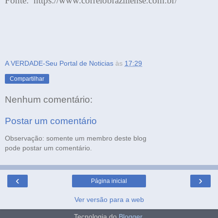
Fonte: https://www.correiobraziliense.com.br/
A VERDADE-Seu Portal de Noticias
às
17:29
Compartilhar
Nenhum comentário:
Postar um comentário
Observação: somente um membro deste blog
pode postar um comentário.
‹
›
Página inicial
Ver versão para a web
Tecnologia do
Blogger
.