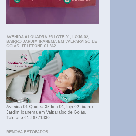
AVENIDA 01 QUADRA 35 LOTE 01, LOJA 02,
BAIRRO JARDIM IPANEMA EM VALPARAÍSO DE
GOIÁS. TELEFONE 61 362
Avenida 01 Quadra 35 lote 01, loja 02, bairro
Jardim Ipanema em Valparaíso de Goiás.
Telefone 61 36271330
RENOVA ESTOFADOS