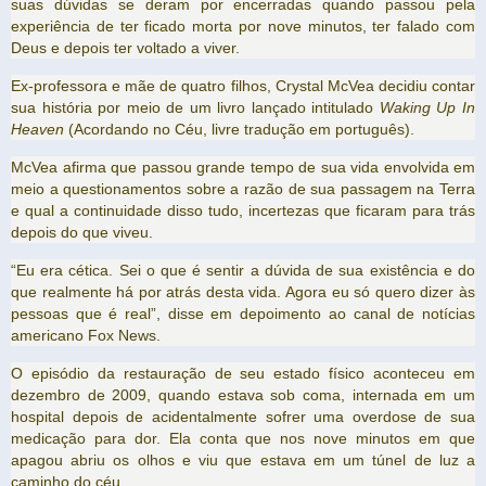
suas dúvidas se deram por encerradas quando passou pela
experiência de ter ficado morta por nove minutos, ter falado com
Deus e depois ter voltado a viver.
Ex-professora e mãe de quatro filhos, Crystal McVea decidiu contar
sua história por meio de um livro lançado intitulado
Waking Up In
Heaven
(Acordando no Céu, livre tradução em português).
McVea afirma que passou grande tempo de sua vida envolvida em
meio a questionamentos sobre a razão de sua passagem na Terra
e qual a continuidade disso tudo, incertezas que ficaram para trás
depois do que viveu.
“Eu era cética. Sei o que é sentir a dúvida de sua existência e do
que realmente há por atrás desta vida. Agora eu só quero dizer às
pessoas que é real”, disse em depoimento ao canal de notícias
americano Fox News.
O episódio da restauração de seu estado físico aconteceu em
dezembro de 2009, quando estava sob coma, internada em um
hospital depois de acidentalmente sofrer uma overdose de sua
medicação para dor. Ela conta que nos nove minutos em que
apagou abriu os olhos e viu que estava em um túnel de luz a
caminho do céu.