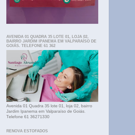
AVENIDA 01 QUADRA 35 LOTE 01, LOJA 02,
BAIRRO JARDIM IPANEMA EM VALPARAÍSO DE
GOIÁS. TELEFONE 61 362
Avenida 01 Quadra 35 lote 01, loja 02, bairro
Jardim Ipanema em Valparaíso de Goiás.
Telefone 61 36271330
RENOVA ESTOFADOS