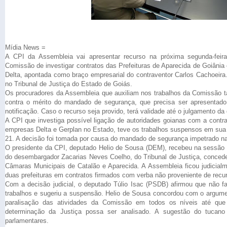
Mídia News =
A CPI da Assembleia vai apresentar recurso na próxima segunda-feira
Comissão de investigar contratos das Prefeituras de Aparecida de Goiânia
Delta, apontada como braço empresarial do contraventor Carlos Cachoeira
no Tribunal de Justiça do Estado de Goiás.
Os procuradores da Assembleia que auxiliam nos trabalhos da Comissão
contra o mérito do mandado de segurança, que precisa ser apresentado 
notificação. Caso o recurso seja provido, terá validade até o julgamento da
A CPI que investiga possível ligação de autoridades goianas com a contr
empresas Delta e Gerplan no Estado, teve os trabalhos suspensos em sua ú
21. A decisão foi tomada por causa do mandado de segurança impetrado na
O presidente da CPI, deputado Helio de Sousa (DEM), recebeu na sessão d
do desembargador Zacarias Neves Coelho, do Tribunal de Justiça, conce
Câmaras Municipais de Catalão e Aparecida. A Assembleia ficou judicialm
duas prefeituras em contratos firmados com verba não proveniente de recu
Com a decisão judicial, o deputado Túlio Isac (PSDB) afirmou que não fa
trabalhos e sugeriu a suspensão. Helio de Sousa concordou com o argum
paralisação das atividades da Comissão em todos os níveis até que 
determinação da Justiça possa ser analisado. A sugestão do tucano
parlamentares.