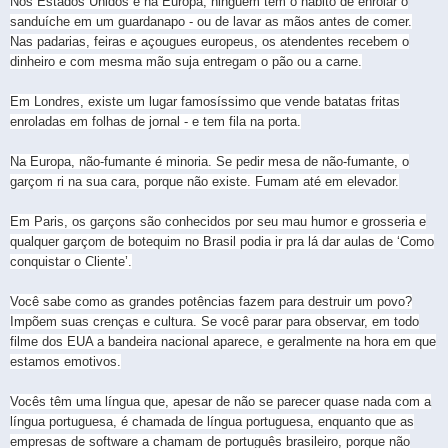
Nos Estados Unidos e na Europa, ninguém tem o hábito de enrolar o
sanduíche em um guardanapo - ou de lavar as mãos antes de comer.
Nas padarias, feiras e açougues europeus, os atendentes recebem o
dinheiro e com mesma mão suja entregam o pão ou a carne.
Em Londres, existe um lugar famosíssimo que vende batatas fritas
enroladas em folhas de jornal - e tem fila na porta.
Na Europa, não-fumante é minoria. Se pedir mesa de não-fumante, o
garçom ri na sua cara, porque não existe. Fumam até em elevador.
Em Paris, os garçons são conhecidos por seu mau humor e grosseria e
qualquer garçom de botequim no Brasil podia ir pra lá dar aulas de ‘Como
conquistar o Cliente’.
Você sabe como as grandes potências fazem para destruir um povo?
Impõem suas crenças e cultura. Se você parar para observar, em todo
filme dos EUA a bandeira nacional aparece, e geralmente na hora em que
estamos emotivos.
Vocês têm uma língua que, apesar de não se parecer quase nada com a
língua portuguesa, é chamada de língua portuguesa, enquanto que as
empresas de software a chamam de português brasileiro, porque não