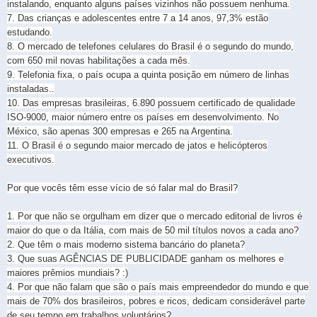
instalando, enquanto alguns países vizinhos não possuem nenhuma.
7. Das crianças e adolescentes entre 7 a 14 anos, 97,3% estão
estudando.
8. O mercado de telefones celulares do Brasil é o segundo do mundo,
com 650 mil novas habilitações a cada mês.
9. Telefonia fixa, o país ocupa a quinta posição em número de linhas
instaladas..
10. Das empresas brasileiras, 6.890 possuem certificado de qualidade
ISO-9000, maior número entre os países em desenvolvimento. No
México, são apenas 300 empresas e 265 na Argentina.
11. O Brasil é o segundo maior mercado de jatos e helicópteros
executivos.
Por que vocês têm esse vício de só falar mal do Brasil?
1. Por que não se orgulham em dizer que o mercado editorial de livros é
maior do que o da Itália, com mais de 50 mil títulos novos a cada ano?
2. Que têm o mais moderno sistema bancário do planeta?
3. Que suas AGÊNCIAS DE PUBLICIDADE ganham os melhores e
maiores prêmios mundiais? :)
4. Por que não falam que são o país mais empreendedor do mundo e que
mais de 70% dos brasileiros, pobres e ricos, dedicam considerável parte
de seu tempo em trabalhos voluntários?