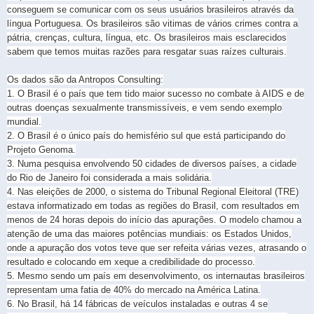
conseguem se comunicar com os seus usuários brasileiros através da
língua Portuguesa. Os brasileiros são vitimas de vários crimes contra a
pátria, crenças, cultura, língua, etc. Os brasileiros mais esclarecidos
sabem que temos muitas razões para resgatar suas raízes culturais.
Os dados são da Antropos Consulting:
1. O Brasil é o país que tem tido maior sucesso no combate à AIDS e de
outras doenças sexualmente transmissíveis, e vem sendo exemplo
mundial.
2. O Brasil é o único país do hemisfério sul que está participando do
Projeto Genoma.
3. Numa pesquisa envolvendo 50 cidades de diversos países, a cidade
do Rio de Janeiro foi considerada a mais solidária.
4. Nas eleições de 2000, o sistema do Tribunal Regional Eleitoral (TRE)
estava informatizado em todas as regiões do Brasil, com resultados em
menos de 24 horas depois do início das apurações. O modelo chamou a
atenção de uma das maiores potências mundiais: os Estados Unidos,
onde a apuração dos votos teve que ser refeita várias vezes, atrasando o
resultado e colocando em xeque a credibilidade do processo.
5. Mesmo sendo um país em desenvolvimento, os internautas brasileiros
representam uma fatia de 40% do mercado na América Latina.
6. No Brasil, há 14 fábricas de veículos instaladas e outras 4 se