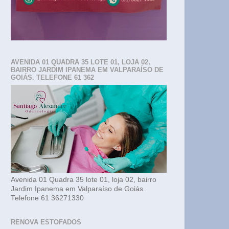
AVENIDA 01 QUADRA 35 LOTE 01, LOJA 02,
BAIRRO JARDIM IPANEMA EM VALPARAÍSO DE
GOIÁS. TELEFONE 61 362
Avenida 01 Quadra 35 lote 01, loja 02, bairro
Jardim Ipanema em Valparaíso de Goiás.
Telefone 61 36271330
RENOVA ESTOFADOS