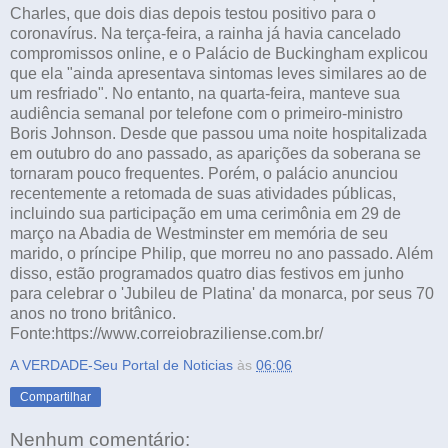
Charles, que dois dias depois testou positivo para o
coronavírus. Na terça-feira, a rainha já havia cancelado
compromissos online, e o Palácio de Buckingham explicou
que ela "ainda apresentava sintomas leves similares ao de
um resfriado". No entanto, na quarta-feira, manteve sua
audiência semanal por telefone com o primeiro-ministro
Boris Johnson. Desde que passou uma noite hospitalizada
em outubro do ano passado, as aparições da soberana se
tornaram pouco frequentes. Porém, o palácio anunciou
recentemente a retomada de suas atividades públicas,
incluindo sua participação em uma cerimônia em 29 de
março na Abadia de Westminster em memória de seu
marido, o príncipe Philip, que morreu no ano passado. Além
disso, estão programados quatro dias festivos em junho
para celebrar o 'Jubileu de Platina' da monarca, por seus 70
anos no trono britânico.
Fonte:https://www.correiobraziliense.com.br/
A VERDADE-Seu Portal de Noticias
às
06:06
Compartilhar
Nenhum comentário: