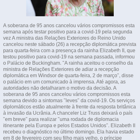
A soberana de 95 anos cancelou vários compromissos esta
semana após testar positivo para a covid-19 pela segunda
vez A ministra das Relações Exteriores do Reino Unido
cancelou neste sábado (26) a recepção diplomática prevista
para quarta-feira com a presença da rainha Elizabeth II, que
testou positivo para covid-19 na semana passada, informou
o Palácio de Buckingham. "A rainha aceitou o conselho da
ministra de Relações Exteriores de adiar a recepção
diplomática em Windsor de quarta-feira, 2 de março", disse
o palácio em um comunicado à imprensa. Até agora, as
autoridades não detalharam o motivo da decisão. A
soberana de 95 anos cancelou vários compromissos esta
semana devido a sintomas "leves" da covid-19. Os serviços
diplomáticos estão atualmente à frente da resposta britânica
à invasão da Ucrânia. A chanceler Liz Truss deixará o país
"em breve" para realizar "uma rodada de diplomacia
itinerante pela Europa e pelos Estados Unidos". Elizabeth II
recebeu o diagnóstico no último domingo. Ela havia estado
em 8 de fevereiro com seu filho mais velho, o príncipe