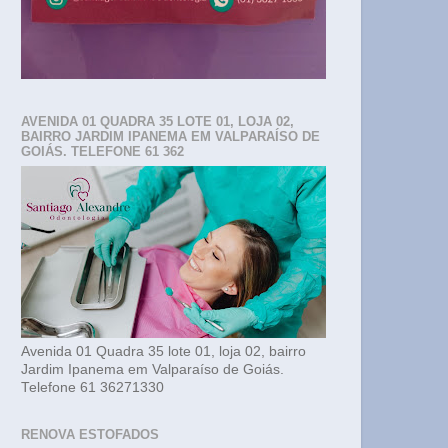
AVENIDA 01 QUADRA 35 LOTE 01, LOJA 02,
BAIRRO JARDIM IPANEMA EM VALPARAÍSO DE
GOIÁS. TELEFONE 61 362
Avenida 01 Quadra 35 lote 01, loja 02, bairro
Jardim Ipanema em Valparaíso de Goiás.
Telefone 61 36271330
RENOVA ESTOFADOS