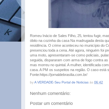
Romeu Inácio de Sales Filho, 25, tentou fugir, ma
óbito na cozinha da casa Na madrugada desta quart
residência. O crime aconteceu no município do Cra
presenciou toda a cena. Até agora, ninguém foi p
uma moto, apresentaram-se como policiais, pula
seguida, dispararam com arma de fogo contra as ví
mas morreu no quintal. A mulher, identificada co
casa. A PM os suspeitos na região. O caso está s
Fonte:https://jornaldebrasilia.com.br/
by
A VERDADE-Seu Portal de Noticias
às
06:42
Nenhum comentário:
Postar um comentário