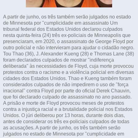
A partir de junho, os três também serão julgados no estado
de Minnesota por "cumplicidade em assassinato Um
tribunal federal dos Estados Unidos declarou culpados
nesta quinta-feira (24) três ex-policiais de Minneapolis que
presenciaram, em 2020, o assassinato de George Floyd por
outro policial e não intervieram para ajudar o cidadão negro.
Tou Thao (36), J. Alexander Kueng (28) e Thomas Lane (38)
foram declarados culpados de mostrar "indiferença
deliberada" às necessidades de Floyd, cuja morte provocou
protestos contra o racismo e a violência policial em diversas
cidades dos Estados Unidos. Thao e Kueng também foram
considerados culpados de não impedirem o uso de "força
irracional" contra Floyd por parte do oficial Derek Chauvin,
que foi declarado culpado de assassinato no ano passado.
A prisão e morte de Floyd provocou meses de protestos
contra a injustiça racial e a brutalidade policial nos Estados
Unidos. O júri deliberou por 13 horas, durante dois dias,
antes de considerar os três ex-policiais culpados de todas
as acusações. A partir de junho, os três também serão
julgados no estado de Minnesota por "cumplicidade em