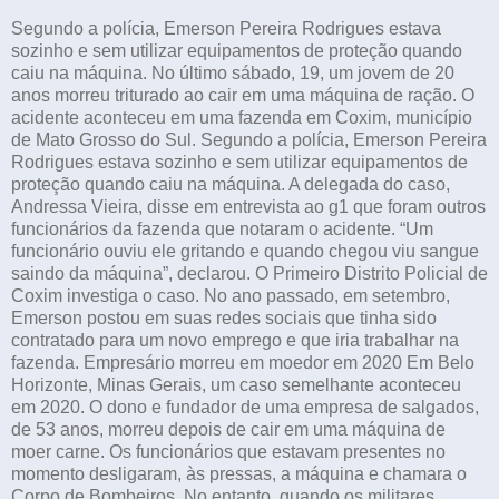
Segundo a polícia, Emerson Pereira Rodrigues estava
sozinho e sem utilizar equipamentos de proteção quando
caiu na máquina. No último sábado, 19, um jovem de 20
anos morreu triturado ao cair em uma máquina de ração. O
acidente aconteceu em uma fazenda em Coxim, município
de Mato Grosso do Sul. Segundo a polícia, Emerson Pereira
Rodrigues estava sozinho e sem utilizar equipamentos de
proteção quando caiu na máquina. A delegada do caso,
Andressa Vieira, disse em entrevista ao g1 que foram outros
funcionários da fazenda que notaram o acidente. “Um
funcionário ouviu ele gritando e quando chegou viu sangue
saindo da máquina”, declarou. O Primeiro Distrito Policial de
Coxim investiga o caso. No ano passado, em setembro,
Emerson postou em suas redes sociais que tinha sido
contratado para um novo emprego e que iria trabalhar na
fazenda. Empresário morreu em moedor em 2020 Em Belo
Horizonte, Minas Gerais, um caso semelhante aconteceu
em 2020. O dono e fundador de uma empresa de salgados,
de 53 anos, morreu depois de cair em uma máquina de
moer carne. Os funcionários que estavam presentes no
momento desligaram, às pressas, a máquina e chamara o
Corpo de Bombeiros. No entanto, quando os militares