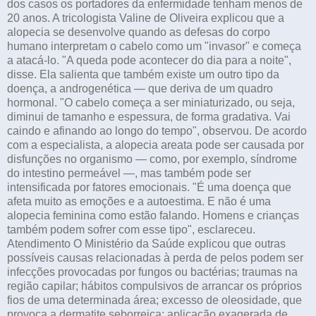
dos casos os portadores da enfermidade tenham menos de
20 anos. A tricologista Valine de Oliveira explicou que a
alopecia se desenvolve quando as defesas do corpo
humano interpretam o cabelo como um "invasor" e começa
a atacá-lo. "A queda pode acontecer do dia para a noite",
disse. Ela salienta que também existe um outro tipo da
doença, a androgenética — que deriva de um quadro
hormonal. "O cabelo começa a ser miniaturizado, ou seja,
diminui de tamanho e espessura, de forma gradativa. Vai
caindo e afinando ao longo do tempo", observou. De acordo
com a especialista, a alopecia areata pode ser causada por
disfunções no organismo — como, por exemplo, síndrome
do intestino permeável —, mas também pode ser
intensificada por fatores emocionais. "É uma doença que
afeta muito as emoções e a autoestima. E não é uma
alopecia feminina como estão falando. Homens e crianças
também podem sofrer com esse tipo", esclareceu.
Atendimento O Ministério da Saúde explicou que outras
possíveis causas relacionadas à perda de pelos podem ser
infecções provocadas por fungos ou bactérias; traumas na
região capilar; hábitos compulsivos de arrancar os próprios
fios de uma determinada área; excesso de oleosidade, que
provoca a dermatite seborreica; aplicação exagerada de