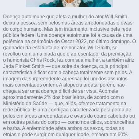
Doença autoimune que afeta a mulher do ator Will Smith
deixa a pessoa sem pelos nas áreas arredondadas e ovais
do corpo humano. Mas tem tratamento, inclusive pela rede
pública federal Uma doença autoimune foi a causa de uma
polêmica na cerimônia do Oscar 2022, no último domingo. O
ganhador da estatueta de melhor ator, Will Smith, se
revoltou com uma piada que o apresentador da premiação,
o humorista Chris Rock, fez com sua mulher, a também atriz
Jada Pinkett Smith — que sofre da doença, cuja principal
característica é ficar com a cabeça totalmente sem pelos. A
imagem da surpreendente agressão foi um dos assuntos
mais comentados ontem. A alopecia areata, porém, não
chega a ser uma doença difícil de ser vista. Acomete
aproximadamente 2% dos brasileiros, de acordo com o
Ministério da Saúde — que, aliás, oferece tratamento na
rede pública. É uma condição caracterizada pela perda de
pelos em áreas arredondadas e ovais do couro cabeludo ou
em outras partes do corpo — como nos cílios, sobrancelhas
e barba. A enfermidade afeta ambos os sexos, todas as
etnias e pode surgir em qualquer idade, embora em 60%