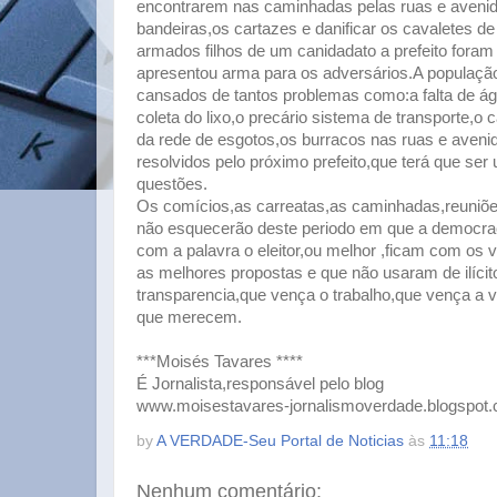
encontrarem nas caminhadas pelas ruas e avenida
bandeiras,os cartazes e danificar os cavaletes 
armados filhos de um canidadato a prefeito foram
apresentou arma para os adversários.A população
cansados de tantos problemas como:a falta de á
coleta do lixo,o precário sistema de transporte,o
da rede de esgotos,os burracos nas ruas e aveni
resolvidos pelo próximo prefeito,que terá que ser
questões.
Os comícios,as carreatas,as caminhadas,reuniões
não esquecerão deste periodo em que a democraci
com a palavra o eleitor,ou melhor ,ficam com os 
as melhores propostas e que não usaram de ilíci
transparencia,que vença o trabalho,que vença a v
que merecem.
***Moisés Tavares ****
É Jornalista,responsável pelo blog
www.moisestavares-jornalismoverdade.blogspot
by
A VERDADE-Seu Portal de Noticias
às
11:18
Nenhum comentário: