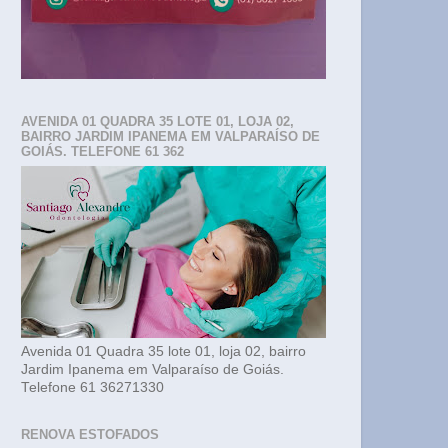
AVENIDA 01 QUADRA 35 LOTE 01, LOJA 02,
BAIRRO JARDIM IPANEMA EM VALPARAÍSO DE
GOIÁS. TELEFONE 61 362
Avenida 01 Quadra 35 lote 01, loja 02, bairro
Jardim Ipanema em Valparaíso de Goiás.
Telefone 61 36271330
RENOVA ESTOFADOS