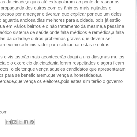
s da cidade,alguns até extrapolaram ao ponto de rasgar as
de propaganda dos outros,com os ânimos mais agitados e
 presos por ameaçar e tiveram que explicar por que um deles
 aguarda anciosa dias melhores para a cidade, pois já estão
gua em vários bairros e o não tratamento da mesma,a péssima
 caótico sistema de saúde,onde falta médicos e remédios,a falta
das da cidade,e outros problemas graves que devem ser
 um eximio administrador para solucionar estas e outras
 e visitas,não mais acontecerão daqui a uns dias,mas muitos
a e o exercicio da cidadania foram respeitados e agora ficam
votos o eleitor,que vença aqueles candidatos que apresentaram
tos para se beneficiarem,que vença a honestidade,a
erdade,que vença os eleitores,pois estes sim terão o governo
.com