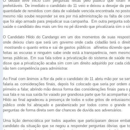
O debate teve inicio com perguntas feitas pelo público que foram r
prefeitáveis. De imediato o candidato do 11 veio e deixou a desejar da pe
quantidade de remédios com data de validade vencida encontrada no posto 
mesmo não soube responder se era por má administração ou falta de conh
que foi algo armado para prejudicar sua campanha. Em outra pergunta sobr
saúde o candidato deu mais um tiro no pé dizendo que privatizaria sim o s
O Candidato Hildo do Candango em um dos momentos de suas respostas
onde deixou claro que será um governo onde cada cidadão terá o direit
mostrando o quanto entra e sai de gastos públicos alfinetou dizendo que
feitas as escuras e ninguém sabe onde está a transparência, nem mesmo
terras públicas. Em sua fala sobre a privatização do sistema de saúde mu
disse que a privatização acaba sim com um direito adquirido por cada 
não tem competência para administrar.
Ao Final com ânimos a flor da pele o candidato do 11 abriu mão por se sen
falaria as considerações finais, depois foi colocado que seria por ordem
primeiro a falar, abrindo mão dessa forma das considerações finais para o
sua fala e na sua saída foi vaiado por grandiosa parte que foi acompanhar 
Hildo ao final agradeceu a presença de todos e sobe gritos de entusiasm
público onde foi abraçado e parabenizado por todos como o grande
perguntas de forma direta sem dar chances de duvida aos adversários.
Uma lição democrática por todos aqueles que participaram desse embat
candidato da situação que se negou a responder perguntas óbvias que t