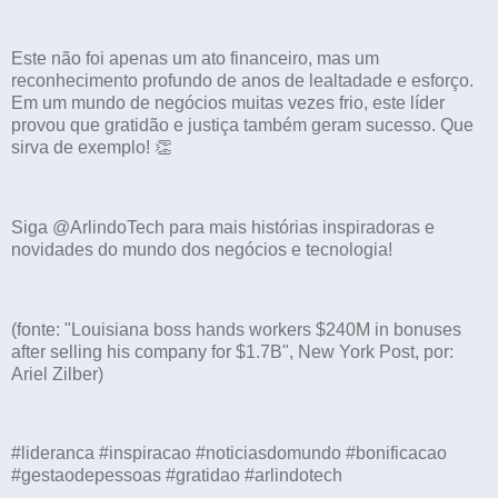
Este não foi apenas um ato financeiro, mas um
reconhecimento profundo de anos de lealtadade e esforço.
Em um mundo de negócios muitas vezes frio, este líder
provou que gratidão e justiça também geram sucesso. Que
sirva de exemplo! 👏
Siga @ArlindoTech para mais histórias inspiradoras e
novidades do mundo dos negócios e tecnologia!
(fonte: "Louisiana boss hands workers $240M in bonuses
after selling his company for $1.7B", New York Post, por:
Ariel Zilber)
#lideranca #inspiracao #noticiasdomundo #bonificacao
#gestaodepessoas #gratidao #arlindotech