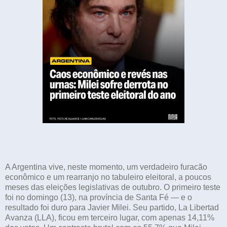
A Argentina vive, neste momento, um verdadeiro furacão
econômico e um rearranjo no tabuleiro eleitoral, a poucos
meses das eleições legislativas de outubro. O primeiro teste
foi no domingo (13), na província de Santa Fé — e o
resultado foi duro para Javier Milei. Seu partido, La Libertad
Avanza (LLA), ficou em terceiro lugar, com apenas 14,11%