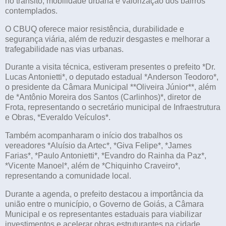
no trânsito, mobilidade urbana e valorização dos bairros
contemplados.
O CBUQ oferece maior resistência, durabilidade e
segurança viária, além de reduzir desgastes e melhorar a
trafegabilidade nas vias urbanas.
Durante a visita técnica, estiveram presentes o prefeito *Dr.
Lucas Antonietti*, o deputado estadual *Anderson Teodoro*,
o presidente da Câmara Municipal **Oliveira Júnior**, além
de *Antônio Moreira dos Santos (Carlinhos)*, diretor de
Frota, representando o secretário municipal de Infraestrutura
e Obras, *Everaldo Veículos*.
Também acompanharam o início dos trabalhos os
vereadores *Aluísio da Artec*, *Giva Felipe*, *James
Farias*, *Paulo Antonietti*, *Evandro do Rainha da Paz*,
*Vicente Manoel*, além de *Chiquinho Craveiro*,
representando a comunidade local.
Durante a agenda, o prefeito destacou a importância da
união entre o município, o Governo de Goiás, a Câmara
Municipal e os representantes estaduais para viabilizar
investimentos e acelerar obras estruturantes na cidade.