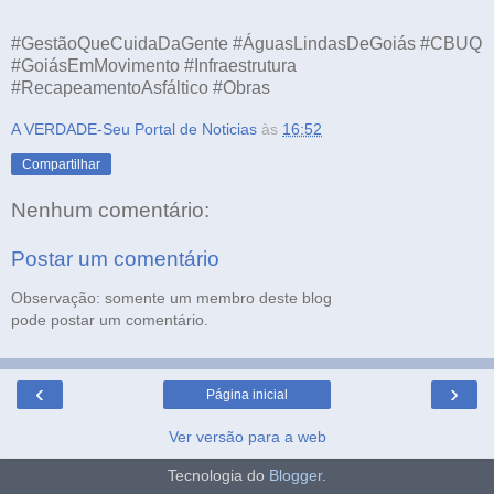
#GestãoQueCuidaDaGente #ÁguasLindasDeGoiás #CBUQ
#GoiásEmMovimento #Infraestrutura
#RecapeamentoAsfáltico #Obras
A VERDADE-Seu Portal de Noticias
às
16:52
Compartilhar
Nenhum comentário:
Postar um comentário
Observação: somente um membro deste blog
pode postar um comentário.
‹
›
Página inicial
Ver versão para a web
Tecnologia do
Blogger
.