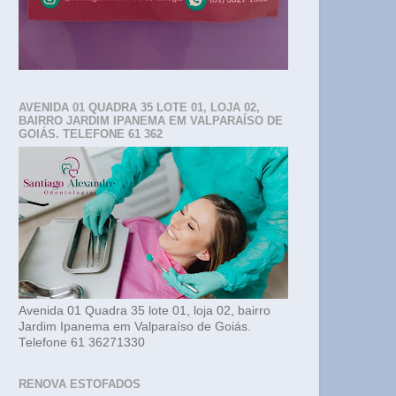
AVENIDA 01 QUADRA 35 LOTE 01, LOJA 02,
BAIRRO JARDIM IPANEMA EM VALPARAÍSO DE
GOIÁS. TELEFONE 61 362
Avenida 01 Quadra 35 lote 01, loja 02, bairro
Jardim Ipanema em Valparaíso de Goiás.
Telefone 61 36271330
RENOVA ESTOFADOS