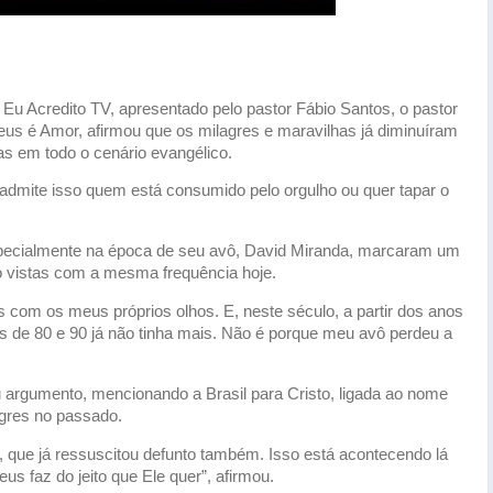
 Eu Acredito TV, apresentado pelo pastor Fábio Santos, o pastor
eus é Amor, afirmou que os milagres e maravilhas já diminuíram
s em todo o cenário evangélico.
o admite isso quem está consumido pelo orgulho ou quer tapar o
especialmente na época de seu avô, David Miranda, marcaram um
o vistas com a mesma frequência hoje.
s com os meus próprios olhos. E, neste século, a partir dos anos
as de 80 e 90 já não tinha mais. Não é porque meu avô perdeu a
eu argumento, mencionando a Brasil para Cristo, ligada ao nome
agres no passado.
o, que já ressuscitou defunto também. Isso está acontecendo lá
eus faz do jeito que Ele quer”, afirmou.