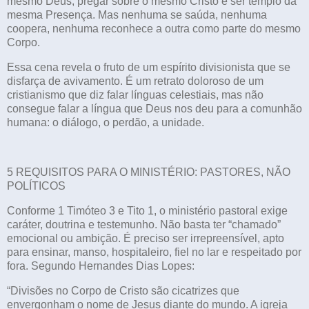
mesmo Deus, pregar sobre o mesmo Cristo e ser templo da
mesma Presença. Mas nenhuma se saúda, nenhuma
coopera, nenhuma reconhece a outra como parte do mesmo
Corpo.
Essa cena revela o fruto de um espírito divisionista que se
disfarça de avivamento. É um retrato doloroso de um
cristianismo que diz falar línguas celestiais, mas não
consegue falar a língua que Deus nos deu para a comunhão
humana: o diálogo, o perdão, a unidade.
5 REQUISITOS PARA O MINISTÉRIO: PASTORES, NÃO
POLÍTICOS
Conforme 1 Timóteo 3 e Tito 1, o ministério pastoral exige
caráter, doutrina e testemunho. Não basta ter “chamado”
emocional ou ambição. É preciso ser irrepreensível, apto
para ensinar, manso, hospitaleiro, fiel no lar e respeitado por
fora. Segundo Hernandes Dias Lopes:
“Divisões no Corpo de Cristo são cicatrizes que
envergonham o nome de Jesus diante do mundo. A igreja