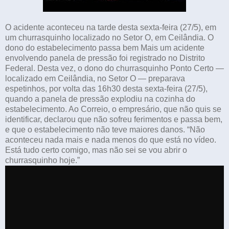
O acidente aconteceu na tarde desta sexta-feira (27/5), em
um churrasquinho localizado no Setor O, em Ceilândia. O
dono do estabelecimento passa bem Mais um acidente
envolvendo panela de pressão foi registrado no Distrito
Federal. Desta vez, o dono do churrasquinho Ponto Certo —
localizado em Ceilândia, no Setor O — preparava
espetinhos, por volta das 16h30 desta sexta-feira (27/5),
quando a panela de pressão explodiu na cozinha do
estabelecimento. Ao Correio, o empresário, que não quis se
identificar, declarou que não sofreu ferimentos e passa bem,
e que o estabelecimento não teve maiores danos. “Não
aconteceu nada mais e nada menos do que está no vídeo.
Está tudo certo comigo, mas não sei se vou abrir o
churrasquinho hoje.”