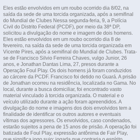
Eles estão envolvidos em um roubo ocorrido dia 8/02, na
saída da sede de uma torcida organizada, após a semifinal
do Mundial de Clubes Nessa segunda-feria, 9, a Polícia
Civil do Distrito Federal (PCDF), por meio da 38ª DP,
solicitou a divulgação do nome e imagem de dois homens.
Eles estão envolvidos em um roubo ocorrido dia 8 de
fevereiro, na saída da sede de uma torcida organizada em
Vicente Pires, após a semifinal do Mundial de Clubes. Trata-
se de Francisco Silvio Ferreira Chaves, vulgo Junior, 26
anos, e Jonathan Dantas Lima, 27, presos durante a
Operação Foul Play. Os dois homens já foram conduzidos
ao cárcere da PCDF. Francisco foi detido no Guará. A prisão
de Jonathan ocorreu na residência, localizada no Gama. No
local, durante a busca domiciliar, foi encontrado vasto
material vinculado à torcida organizada. O material e o
veículo utilizado durante a ação foram apreendidos. A
divulgação do nome e imagens dos dois envolvidos tem a
finalidade de identificar os outros autores e eventuais
vítimas dos agressores. Os envolvidos, caso condenados,
estarão sujeitos a pena de 15 anos de prisão. A operação foi
batizada de Foul Play, expressão antônima de Fair Play,
que significa jogo sujo; jogada que contraria o espírito