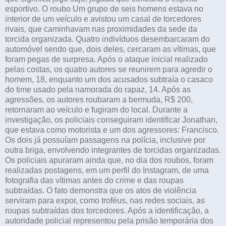
esportivo. O roubo Um grupo de seis homens estava no
interior de um veículo e avistou um casal de torcedores
rivais, que caminhavam nas proximidades da sede da
torcida organizada. Quatro indivíduos desembarcaram do
automóvel sendo que, dois deles, cercaram as vítimas, que
foram pegas de surpresa. Após o ataque inicial realizado
pelas costas, os quatro autores se reunirem para agredir o
homem, 18, enquanto um dos acusados subtraía o casaco
do time usado pela namorada do rapaz, 14. Após as
agressões, os autores roubaram a bermuda, R$ 200,
retornaram ao veículo e fugiram do local. Durante a
investigação, os policiais conseguiram identificar Jonathan,
que estava como motorista e um dos agressores: Francisco.
Os dois já possuíam passagens na polícia, inclusive por
outra briga, envolvendo integrantes de torcidas organizadas.
Os policiais apuraram ainda que, no dia dos roubos, foram
realizadas postagens, em um perfil do Instagram, de uma
fotografia das vítimas antes do crime e das roupas
subtraídas. O fato demonstra que os atos de violência
serviram para expor, como troféus, nas redes sociais, as
roupas subtraídas dos torcedores. Após a identificação, a
autoridade policial representou pela prisão temporária dos