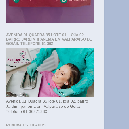
AVENIDA 01 QUADRA 35 LOTE 01, LOJA 02,
BAIRRO JARDIM IPANEMA EM VALPARAÍSO DE
GOIÁS. TELEFONE 61 362
Avenida 01 Quadra 35 lote 01, loja 02, bairro
Jardim Ipanema em Valparaíso de Goiás.
Telefone 61 36271330
RENOVA ESTOFADOS