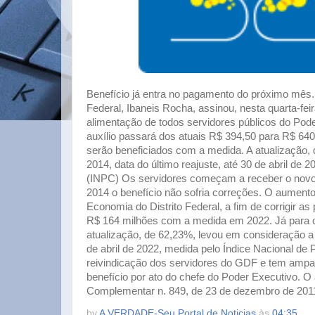
Benefício já entra no pagamento do próximo mês.
Federal, Ibaneis Rocha, assinou, nesta quarta-feira
alimentação de todos servidores públicos do Pod
auxílio passará dos atuais R$ 394,50 para R$ 640,
serão beneficiados com a medida. A atualização, 
2014, data do último reajuste, até 30 de abril de
(INPC) Os servidores começam a receber o novo 
2014 o benefício não sofria correções. O aumento 
Economia do Distrito Federal, a fim de corrigir as
R$ 164 milhões com a medida em 2022. Já para o
atualização, de 62,23%, levou em consideração a i
de abril de 2022, medida pelo Índice Nacional d
reivindicação dos servidores do GDF e tem amparo
benefício por ato do chefe do Poder Executivo. O 
Complementar n. 849, de 23 de dezembro de 201
by
A VERDADE-Seu Portal de Noticias
às
04:35