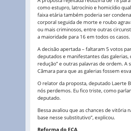
A proposta rejeitada reduziria de 18 par
como estupro, latrocínio e homicídio qua
faixa etária também poderia ser condena
corporal seguida de morte e roubo agrav
ou mais criminosos, entre outras circunstâ
a maioridade para 16 em todos os casos.
A decisão apertada – faltaram 5 votos par
deputados e manifestantes das galerias, 
redução” e outras palavras de ordem. A 
Câmara para que as galerias fossem esva
O relator da proposta, deputado Laerte B
nós perdemos. Eu fico triste, como parla
deputado.
Bessa avaliou que as chances de vitória n
base nesse substitutivo”, explicou.
Reforma do ECA