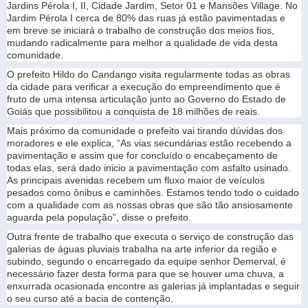
Jardins Pérola I, II, Cidade Jardim, Setor 01 e Mansões Village. No
Jardim Pérola I cerca de 80% das ruas já estão pavimentadas e
em breve se iniciará o trabalho de construção dos meios fios,
mudando radicalmente para melhor a qualidade de vida desta
comunidade.
O prefeito Hildo do Candango visita regularmente todas as obras
da cidade para verificar a execução do empreendimento que é
fruto de uma intensa articulação junto ao Governo do Estado de
Goiás que possibilitou a conquista de 18 milhões de reais.
Mais próximo da comunidade o prefeito vai tirando dúvidas dos
moradores e ele explica, “As vias secundárias estão recebendo a
pavimentação e assim que for concluído o encabeçamento de
todas elas, será dado inicio a pavimentação com asfalto usinado.
As principais avenidas recebem um fluxo maior de veículos
pesados como ônibus e caminhões. Estamos tendo todo o cuidado
com a qualidade com as nossas obras que são tão ansiosamente
aguarda pela população”, disse o prefeito.
Outra frente de trabalho que executa o serviço de construção das
galerias de águas pluviais trabalha na arte inferior da região e
subindo, segundo o encarregado da equipe senhor Demerval, é
necessário fazer desta forma para que se houver uma chuva, a
enxurrada ocasionada encontre as galerias já implantadas e seguir
o seu curso até a bacia de contenção.