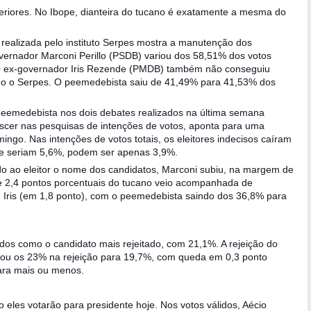
riores. No Ibope, dianteira do tucano é exatamente a mesma do
 realizada pelo instituto Serpes mostra a manutenção dos
overnador Marconi Perillo (PSDB) variou dos 58,51% dos votos
 O ex-governador Iris Rezende (PMDB) também não conseguiu
ndo o Serpes. O peemedebista saiu de 41,49% para 41,53% dos
eemedebista nos dois debates realizados na última semana
scer nas pesquisas de intenções de votos, aponta para uma
ingo. Nas intenções de votos totais, os eleitores indecisos caíram
ue seriam 5,6%, podem ser apenas 3,9%.
o ao eleitor o nome dos candidatos, Marconi subiu, na margem de
de 2,4 pontos porcentuais do tucano veio acompanhada de
m Iris (em 1,8 ponto), com o peemedebista saindo dos 36,8% para
idos como o candidato mais rejeitado, com 21,1%. A rejeição do
ixou os 23% na rejeição para 19,7%, com queda em 0,3 ponto
ara mais ou menos.
o eles votarão para presidente hoje. Nos votos válidos, Aécio