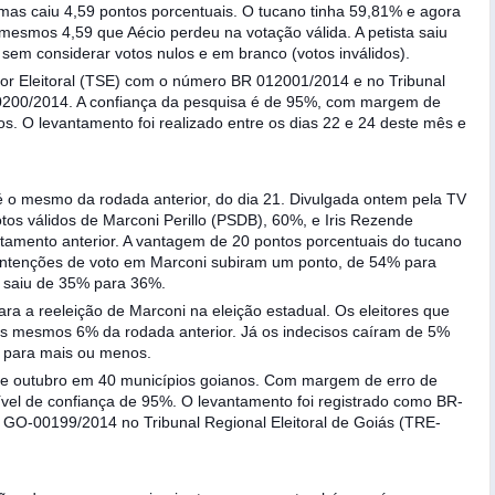
as caiu 4,59 pontos porcentuais. O tucano tinha 59,81% e agora
mesmos 4,59 que Aécio perdeu na votação válida. A petista saiu
 sem considerar votos nulos e em branco (votos inválidos).
rior Eleitoral (TSE) com o número BR 012001/2014 e no Tribunal
0200/2014. A confiança da pesquisa é de 95%, com margem de
s. O levantamento foi realizado entre os dias 22 e 24 deste mês e
o mesmo da rodada anterior, do dia 21. Divulgada ontem pela TV
os válidos de Marconi Perillo (PSDB), 60%, e Iris Rezende
tamento anterior. A vantagem de 20 pontos porcentuais do tucano
as intenções de voto em Marconi subiram um ponto, de 54% para
 saiu de 35% para 36%.
a a reeleição de Marconi na eleição estadual. Os eleitores que
 mesmos 6% da rodada anterior. Já os indecisos caíram de 5%
s para mais ou menos.
5 de outubro em 40 municípios goianos. Com margem de erro de
ível de confiança de 95%. O levantamento foi registrado como BR-
e GO-00199/2014 no Tribunal Regional Eleitoral de Goiás (TRE-