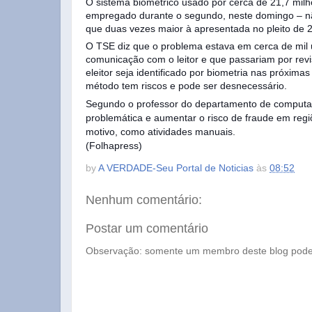
O sistema biométrico usado por cerca de 21,7 mil
empregado durante o segundo, neste domingo – não
que duas vezes maior à apresentada no pleito de 2
O TSE diz que o problema estava em cerca de mil 
comunicação com o leitor e que passariam por rev
eleitor seja identificado por biometria nas próxima
método tem riscos e pode ser desnecessário.
Segundo o professor do departamento de computaç
problemática e aumentar o risco de fraude em regi
motivo, como atividades manuais.
(Folhapress)
by
A VERDADE-Seu Portal de Noticias
às
08:52
Nenhum comentário:
Postar um comentário
Observação: somente um membro deste blog pode