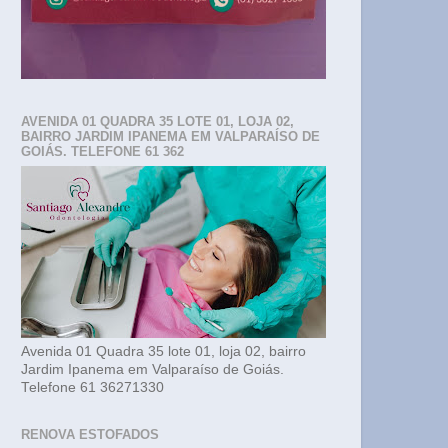
AVENIDA 01 QUADRA 35 LOTE 01, LOJA 02,
BAIRRO JARDIM IPANEMA EM VALPARAÍSO DE
GOIÁS. TELEFONE 61 362
Avenida 01 Quadra 35 lote 01, loja 02, bairro
Jardim Ipanema em Valparaíso de Goiás.
Telefone 61 36271330
RENOVA ESTOFADOS