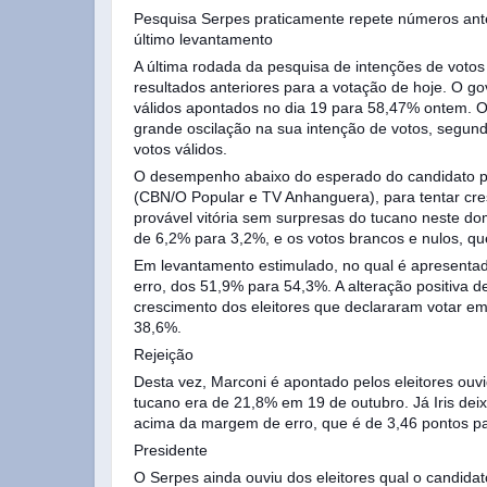
Pesquisa Serpes praticamente repete números ante
último levantamento
A última rodada da pesquisa de intenções de votos
resultados anteriores para a votação de hoje. O g
válidos apontados no dia 19 para 58,47% ontem.
grande oscilação na sua intenção de votos, segu
votos válidos.
O desempenho abaixo do esperado do candidato p
(CBN/O Popular e TV Anhanguera), para tentar cre
provável vitória sem surpresas do tucano neste dom
de 6,2% para 3,2%, e os votos brancos e nulos, q
Em levantamento estimulado, no qual é apresentad
erro, dos 51,9% para 54,3%. A alteração positiva 
crescimento dos eleitores que declararam votar e
38,6%.
Rejeição
Desta vez, Marconi é apontado pelos eleitores ouv
tucano era de 21,8% em 19 de outubro. Já Iris de
acima da margem de erro, que é de 3,46 pontos p
Presidente
O Serpes ainda ouviu dos eleitores qual o candidat