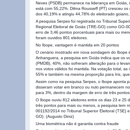
Neves (PSDB) permanece na liderança em Goiás, m
está com 55,22%. Dilma Rousseff (PT) cresceu os 
dos 40,19% e atingiu 44,78% do eleitorado goiano,
A pesquisa Serpes foi registrada no Tribunal Supe
Regional Eleitoral de Goiás (TRE-GO) como GO-0
erro de 3,46 pontos porcentuais para mais ou meno
foram ouvidos 801 eleitores.
No Ibope, vantagem é mantida em 20 pontos
O cenário mostrado em nova sondagem do Ibope é 
Anhanguera, a pesquisa em Goiás indica que os vot
(PMDB), 40%, não sofreram alteração para o levan
nos votos válidos foi mantida. Na votação total, 
55% e também na mesma proporção para Iris, que
Assim como na pesquisa Serpes, o Ibope aponta par
disseram votar em branco ou nulo permanecem nos
para 3%, dentro da margem de erro de três ponto
O Ibope ouviu 812 eleitores entre os dias 23 e 2
três pontos para mais ou menos, a pesquisa tem n
001192/2014 no Tribunal Superior Eleitoral (TSE) 
GO). (Augusto Diniz)
Urna biométrica não é garantia contra fraude