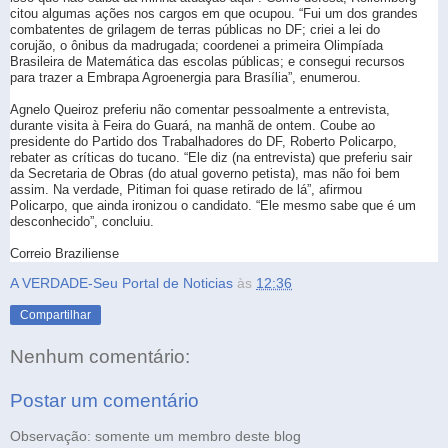
citou algumas ações nos cargos em que ocupou. “Fui um dos grandes
combatentes de grilagem de terras públicas no DF; criei a lei do
corujão, o ônibus da madrugada; coordenei a primeira Olimpíada
Brasileira de Matemática das escolas públicas; e consegui recursos
para trazer a Embrapa Agroenergia para Brasília”, enumerou.
Agnelo Queiroz preferiu não comentar pessoalmente a entrevista,
durante visita à Feira do Guará, na manhã de ontem. Coube ao
presidente do Partido dos Trabalhadores do DF, Roberto Policarpo,
rebater as críticas do tucano. “Ele diz (na entrevista) que preferiu sair
da Secretaria de Obras (do atual governo petista), mas não foi bem
assim. Na verdade, Pitiman foi quase retirado de lá”, afirmou
Policarpo, que ainda ironizou o candidato. “Ele mesmo sabe que é um
desconhecido”, concluiu.
Correio Braziliense
A VERDADE-Seu Portal de Noticias
às
12:36
Compartilhar
Nenhum comentário:
Postar um comentário
Observação: somente um membro deste blog