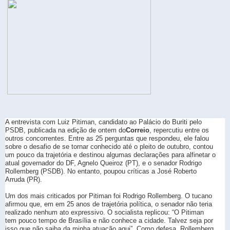
A entrevista com Luiz Pitiman, candidato ao Palácio do Buriti pelo
PSDB, publicada na edição de ontem do
Correio
, repercutiu entre os
outros concorrentes. Entre as 25 perguntas que respondeu, ele falou
sobre o desafio de se tornar conhecido até o pleito de outubro, contou
um pouco da trajetória e destinou algumas declarações para alfinetar o
atual governador do DF, Agnelo Queiroz (PT), e o senador Rodrigo
Rollemberg (PSDB). No entanto, poupou críticas a José Roberto
Arruda (PR).
Um dos mais criticados por Pitiman foi Rodrigo Rollemberg. O tucano
afirmou que, em em 25 anos de trajetória política, o senador não teria
realizado nenhum ato expressivo. O socialista replicou: “O Pitiman
tem pouco tempo de Brasília e não conhece a cidade. Talvez seja por
isso que não saiba da minha atuação aqui”. Como defesa, Rollemberg