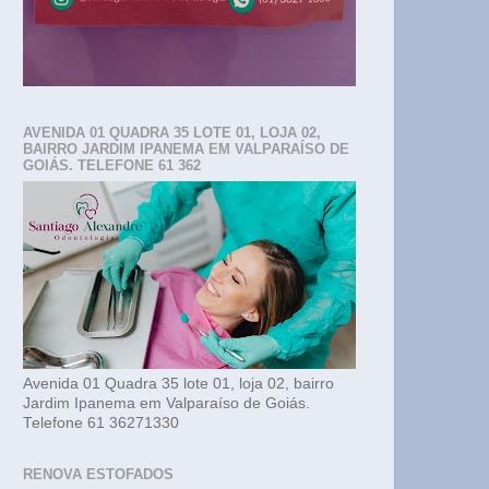
AVENIDA 01 QUADRA 35 LOTE 01, LOJA 02,
BAIRRO JARDIM IPANEMA EM VALPARAÍSO DE
GOIÁS. TELEFONE 61 362
Avenida 01 Quadra 35 lote 01, loja 02, bairro
Jardim Ipanema em Valparaíso de Goiás.
Telefone 61 36271330
RENOVA ESTOFADOS