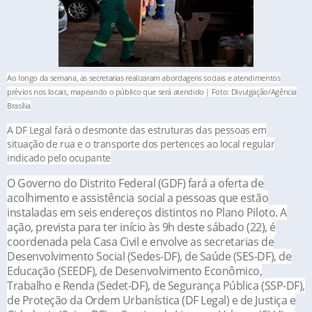
Ao longo da semana, as secretarias realizaram abordagens sociais e atendimentos
prévios nos locais, mapeando o público que será atendido | Foto: Divulgação/Agência
Brasília
A DF Legal fará o desmonte das estruturas das pessoas em
situação de rua e o transporte dos pertences ao local regular
indicado pelo ocupante
O Governo do Distrito Federal (GDF) fará a oferta de
acolhimento e assistência social a pessoas que estão
instaladas em seis endereços distintos no Plano Piloto. A
ação, prevista para ter início às 9h deste sábado (22), é
coordenada pela Casa Civil e envolve as secretarias de
Desenvolvimento Social (Sedes-DF), de Saúde (SES-DF), de
Educação (SEEDF), de Desenvolvimento Econômico,
Trabalho e Renda (Sedet-DF), de Segurança Pública (SSP-DF),
de Proteção da Ordem Urbanística (DF Legal) e de Justiça e