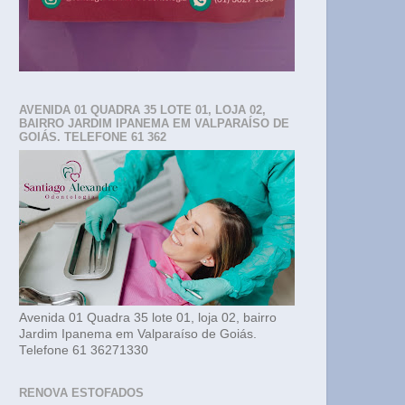
AVENIDA 01 QUADRA 35 LOTE 01, LOJA 02,
BAIRRO JARDIM IPANEMA EM VALPARAÍSO DE
GOIÁS. TELEFONE 61 362
Avenida 01 Quadra 35 lote 01, loja 02, bairro
Jardim Ipanema em Valparaíso de Goiás.
Telefone 61 36271330
RENOVA ESTOFADOS