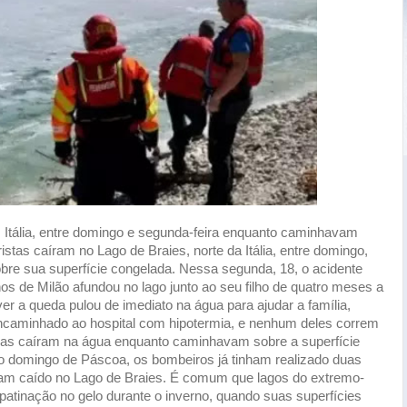
, Itália, entre domingo e segunda-feira enquanto caminhavam
stas caíram no Lago de Braies, norte da Itália, entre domingo,
bre sua superfície congelada. Nessa segunda, 18, o acidente
os de Milão afundou no lago junto ao seu filho de quatro meses a
r a queda pulou de imediato na água para ajudar a família,
 encaminhado ao hospital com hipotermia, e nenhum deles correm
soas caíram na água enquanto caminhavam sobre a superfície
 domingo de Páscoa, os bombeiros já tinham realizado duas
viam caído no Lago de Braies. É comum que lagos do extremo-
 patinação no gelo durante o inverno, quando suas superfícies