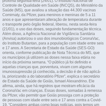
próxima segunda-feira (24/01). O Instituto Nacional de
Controle de Qualidade em Saúde (INCQS), do Ministério da
Saúde (MS), que avaliou a situação das 44.300 vacinas
Comirnaty, da Pfizer, para meninos e meninas de 5 a 11
anos e que apresentaram alteração de temperatura durante
o transporte pelo órgão federal, liberou, nesta sexta-feira
(21/01), o uso das doses, seguindo fundamentação técnica.
Além disso, a Agência Nacional de Vigilância Sanitária
(Anvisa) autorizou o uso dos imunobiológicos CoronaVac,
do Instituto Butantan, para a população com idade entre seis
e 17 anos. A Secretaria de Estado da Saúde (SES-GO)
orienta, conforme publicação de Nota Técnica do MS, que
os municípios já utilizem as doses nessa faixa etária no
início da próxima semana. “O público já foi definido e
aquelas crianças que, porventura, vivam com alguma
imunossupressão já conhecida, a decisão é de não aplicá-
la, priorizando a do laboratório Pfizer”, explica o secretário
de Estado da Saúde de Goiás, Ismael Alexandrino. Ele
afirma, ainda, que há registros que mostram eficácia da
CoronaVac em crianças. Essas doses, somadas à remessa
da Pfizer, vão permitir que Goiás prossiga com a proteção
de pessoas com idade entre seis e 17 anos contra a Covid-
19. “Considero ambas como boas notícias, pois temos um