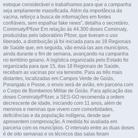
estoque considerável e trabalhamos para que a campanha
seja amplamente massificada. Além da importância da
vacina, reforço a busca de informações em fontes
confiáveis, sem espalhar fake news”, detalha o secretário.
Comirnaty/Pfizer Em relação às 44.300 doses Comirnaty,
produzidas pelo laboratório Pfizer, que tiveram o uso
liberado, a distribuição já foi iniciada para as 18 Regionais
de Saúde que, em seguida, vão enviá-las aos municípios,
ainda durante o fim de semana, avançando na campanha
no território goiano. A logística organizada pelo Estado foi
organizada para que 15, das 18 Regionais de Saúde,
recebam as vacinas por via terrestre. Para as três mais
distantes, localizadas em Campos Verde de Goiás,
Porangatu e Posse, o envio será de avião, em parceria com
o Corpo de Bombeiros Militar de Goiás. Para aplicação das
doses Comirnaty/Pfizer, a SES-GO recomenda a ordem
decrescente de idade, iniciando com 11 anos, além de
meninos e meninas que vivem com comorbidades,
deficiências e da população indígena, desde que
apresentem comprovação. A medida foi avaliada em
parceria com os municípios. O intervalo entre as duas doses
é de oito semanas e os técnicos das salas foram