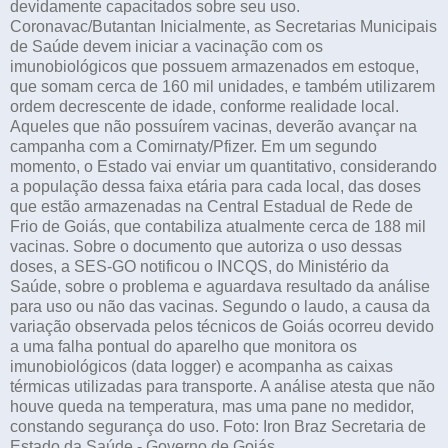
devidamente capacitados sobre seu uso.
Coronavac/Butantan Inicialmente, as Secretarias Municipais
de Saúde devem iniciar a vacinação com os
imunobiológicos que possuem armazenados em estoque,
que somam cerca de 160 mil unidades, e também utilizarem
ordem decrescente de idade, conforme realidade local.
Aqueles que não possuírem vacinas, deverão avançar na
campanha com a Comirnaty/Pfizer. Em um segundo
momento, o Estado vai enviar um quantitativo, considerando
a população dessa faixa etária para cada local, das doses
que estão armazenadas na Central Estadual de Rede de
Frio de Goiás, que contabiliza atualmente cerca de 188 mil
vacinas. Sobre o documento que autoriza o uso dessas
doses, a SES-GO notificou o INCQS, do Ministério da
Saúde, sobre o problema e aguardava resultado da análise
para uso ou não das vacinas. Segundo o laudo, a causa da
variação observada pelos técnicos de Goiás ocorreu devido
a uma falha pontual do aparelho que monitora os
imunobiológicos (data logger) e acompanha as caixas
térmicas utilizadas para transporte. A análise atesta que não
houve queda na temperatura, mas uma pane no medidor,
constando segurança do uso. Foto: Iron Braz Secretaria de
Estado da Saúde - Governo de Goiás