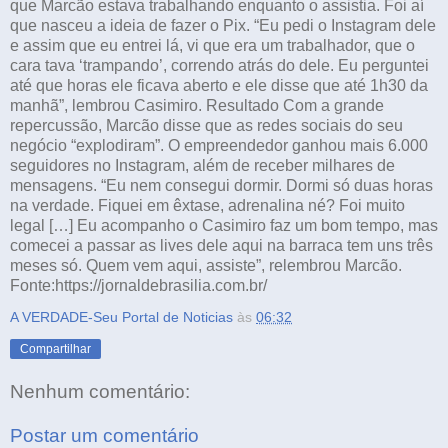
que Marcão estava trabalhando enquanto o assistia. Foi aí
que nasceu a ideia de fazer o Pix. “Eu pedi o Instagram dele
e assim que eu entrei lá, vi que era um trabalhador, que o
cara tava ‘trampando’, correndo atrás do dele. Eu perguntei
até que horas ele ficava aberto e ele disse que até 1h30 da
manhã”, lembrou Casimiro. Resultado Com a grande
repercussão, Marcão disse que as redes sociais do seu
negócio “explodiram”. O empreendedor ganhou mais 6.000
seguidores no Instagram, além de receber milhares de
mensagens. “Eu nem consegui dormir. Dormi só duas horas
na verdade. Fiquei em êxtase, adrenalina né? Foi muito
legal […] Eu acompanho o Casimiro faz um bom tempo, mas
comecei a passar as lives dele aqui na barraca tem uns três
meses só. Quem vem aqui, assiste”, relembrou Marcão.
Fonte:https://jornaldebrasilia.com.br/
A VERDADE-Seu Portal de Noticias
às
06:32
Compartilhar
Nenhum comentário:
Postar um comentário