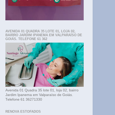
AVENIDA 01 QUADRA 35 LOTE 01, LOJA 02,
BAIRRO JARDIM IPANEMA EM VALPARAÍSO DE
GOIÁS. TELEFONE 61 362
Avenida 01 Quadra 35 lote 01, loja 02, bairro
Jardim Ipanema em Valparaíso de Goiás.
Telefone 61 36271330
RENOVA ESTOFADOS