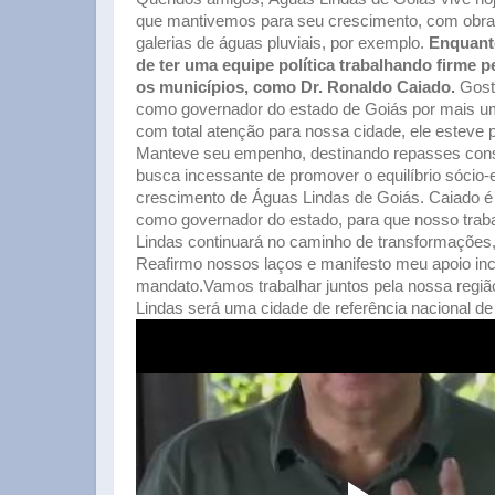
que mantivemos para seu crescimento, com obras
galerias de águas pluviais, por exemplo.
Enquanto
de ter uma equipe política trabalhando firme p
os municípios, como Dr. Ronaldo Caiado.
Gost
como governador do estado de Goiás por mais 
com total atenção para nossa cidade, ele esteve
Manteve seu empenho, destinando repasses consti
busca incessante de promover o equilíbrio sóci
crescimento de Águas Lindas de Goiás. Caiado é
como governador do estado, para que nosso traba
Lindas continuará no caminho de transformações
Reafirmo nossos laços e manifesto meu apoio inc
mandato.Vamos trabalhar juntos pela nossa regi
Lindas será uma cidade de referência nacional d