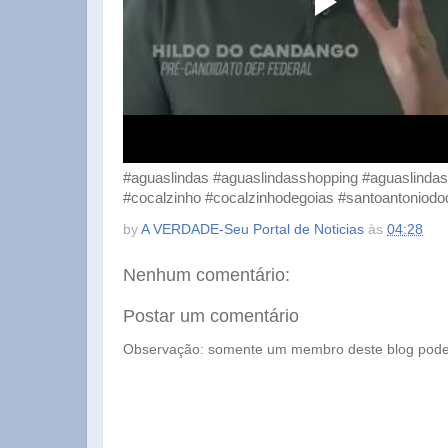
#aguaslindas #aguaslindasshopping #aguaslinda
#cocalzinho #cocalzinhodegoias #santoantoniod
by
A VERDADE-Seu Portal de Noticias
às
04:28
Nenhum comentário:
Postar um comentário
Observação: somente um membro deste blog pode