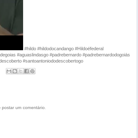
#hildo #hildodocandango #Hildoéfederal
sdegoias #aguaslindasgo #padrebernardo #padrebernardodogoiás
odescoberto #santoantoniododescobertogo
 postar um comentário.