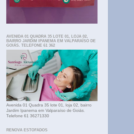
AVENIDA 01 QUADRA 35 LOTE 01, LOJA 02,
BAIRRO JARDIM IPANEMA EM VALPARAÍSO DE
GOIÁS. TELEFONE 61 362
Avenida 01 Quadra 35 lote 01, loja 02, bairro
Jardim Ipanema em Valparaíso de Goiás.
Telefone 61 36271330
RENOVA ESTOFADOS