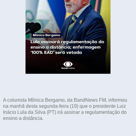
A colunista Mônica Bergamo, da BandNews FM, informou
na manhã desta segunda-feira (19) que o presidente Luiz
Inácio Lula da Silva (PT) irá assinar a regulamentação do
ensino a distância.