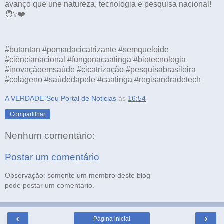
avanço que une natureza, tecnologia e pesquisa nacional!
🧑⚕️❤️
#butantan #pomadacicatrizante #semqueloide
#ciêncianacional #fungonacaatinga #biotecnologia
#inovaçãoemsaúde #cicatrização #pesquisabrasileira
#colágeno #saúdedapele #caatinga #regisandradetech
A VERDADE-Seu Portal de Noticias
às
16:54
Compartilhar
Nenhum comentário:
Postar um comentário
Observação: somente um membro deste blog
pode postar um comentário.
‹
›
Página inicial