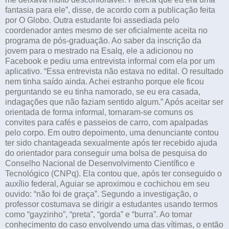
fantasia para ele”, disse, de acordo com a publicação feita
por O Globo. Outra estudante foi assediada pelo
coordenador antes mesmo de ser oficialmente aceita no
programa de pós-graduação. Ao saber da inscrição da
jovem para o mestrado na Esalq, ele a adicionou no
Facebook e pediu uma entrevista informal com ela por um
aplicativo. “Essa entrevista não estava no edital. O resultado
nem tinha saído ainda. Achei estranho porque ele ficou
perguntando se eu tinha namorado, se eu era casada,
indagações que não faziam sentido algum.” Após aceitar ser
orientada de forma informal, tornaram-se comuns os
convites para cafés e passeios de carro, com apalpadas
pelo corpo. Em outro depoimento, uma denunciante contou
ter sido chantageada sexualmente após ter recebido ajuda
do orientador para conseguir uma bolsa de pesquisa do
Conselho Nacional de Desenvolvimento Científico e
Tecnológico (CNPq). Ela contou que, após ter conseguido o
auxílio federal, Aguiar se aproximou e cochichou em seu
ouvido: “não foi de graça”. Segundo a investigação, o
professor costumava se dirigir a estudantes usando termos
como “gayzinho”, “preta”, “gorda” e “burra”. Ao tomar
conhecimento do caso envolvendo uma das vítimas, o então