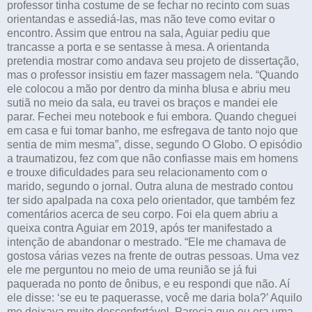
professor tinha costume de se fechar no recinto com suas
orientandas e assediá-las, mas não teve como evitar o
encontro. Assim que entrou na sala, Aguiar pediu que
trancasse a porta e se sentasse à mesa. A orientanda
pretendia mostrar como andava seu projeto de dissertação,
mas o professor insistiu em fazer massagem nela. “Quando
ele colocou a mão por dentro da minha blusa e abriu meu
sutiã no meio da sala, eu travei os braços e mandei ele
parar. Fechei meu notebook e fui embora. Quando cheguei
em casa e fui tomar banho, me esfregava de tanto nojo que
sentia de mim mesma”, disse, segundo O Globo. O episódio
a traumatizou, fez com que não confiasse mais em homens
e trouxe dificuldades para seu relacionamento com o
marido, segundo o jornal. Outra aluna de mestrado contou
ter sido apalpada na coxa pelo orientador, que também fez
comentários acerca de seu corpo. Foi ela quem abriu a
queixa contra Aguiar em 2019, após ter manifestado a
intenção de abandonar o mestrado. “Ele me chamava de
gostosa várias vezes na frente de outras pessoas. Uma vez
ele me perguntou no meio de uma reunião se já fui
paquerada no ponto de ônibus, e eu respondi que não. Aí
ele disse: ‘se eu te paquerasse, você me daria bola?’ Aquilo
me deixava muito desconfortável. Parecia que eu era uma