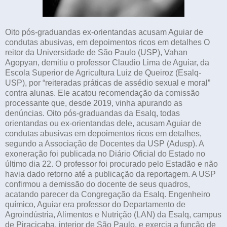
Oito pós-graduandas ex-orientandas acusam Aguiar de
condutas abusivas, em depoimentos ricos em detalhes O
reitor da Universidade de São Paulo (USP), Vahan
Agopyan, demitiu o professor Claudio Lima de Aguiar, da
Escola Superior de Agricultura Luiz de Queiroz (Esalq-
USP), por “reiteradas práticas de assédio sexual e moral”
contra alunas. Ele acatou recomendação da comissão
processante que, desde 2019, vinha apurando as
denúncias. Oito pós-graduandas da Esalq, todas
orientandas ou ex-orientandas dele, acusam Aguiar de
condutas abusivas em depoimentos ricos em detalhes,
segundo a Associação de Docentes da USP (Adusp). A
exoneração foi publicada no Diário Oficial do Estado no
último dia 22. O professor foi procurado pelo Estadão e não
havia dado retorno até a publicação da reportagem. A USP
confirmou a demissão do docente de seus quadros,
acatando parecer da Congregação da Esalq. Engenheiro
químico, Aguiar era professor do Departamento de
Agroindústria, Alimentos e Nutrição (LAN) da Esalq, campus
de Piracicaba, interior de São Paulo, e exercia a função de