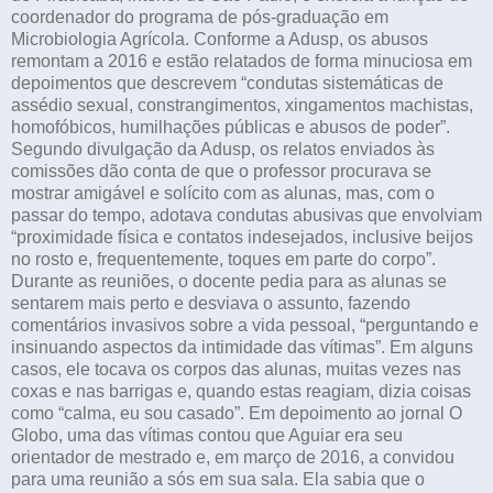
coordenador do programa de pós-graduação em
Microbiologia Agrícola. Conforme a Adusp, os abusos
remontam a 2016 e estão relatados de forma minuciosa em
depoimentos que descrevem “condutas sistemáticas de
assédio sexual, constrangimentos, xingamentos machistas,
homofóbicos, humilhações públicas e abusos de poder”.
Segundo divulgação da Adusp, os relatos enviados às
comissões dão conta de que o professor procurava se
mostrar amigável e solícito com as alunas, mas, com o
passar do tempo, adotava condutas abusivas que envolviam
“proximidade física e contatos indesejados, inclusive beijos
no rosto e, frequentemente, toques em parte do corpo”.
Durante as reuniões, o docente pedia para as alunas se
sentarem mais perto e desviava o assunto, fazendo
comentários invasivos sobre a vida pessoal, “perguntando e
insinuando aspectos da intimidade das vítimas”. Em alguns
casos, ele tocava os corpos das alunas, muitas vezes nas
coxas e nas barrigas e, quando estas reagiam, dizia coisas
como “calma, eu sou casado”. Em depoimento ao jornal O
Globo, uma das vítimas contou que Aguiar era seu
orientador de mestrado e, em março de 2016, a convidou
para uma reunião a sós em sua sala. Ela sabia que o