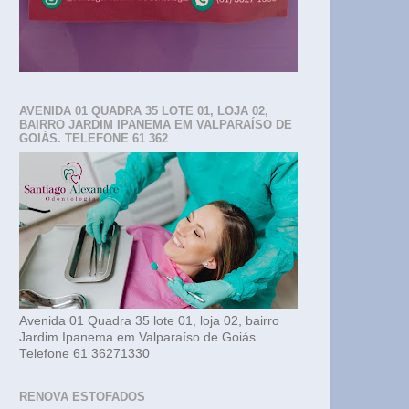
AVENIDA 01 QUADRA 35 LOTE 01, LOJA 02,
BAIRRO JARDIM IPANEMA EM VALPARAÍSO DE
GOIÁS. TELEFONE 61 362
Avenida 01 Quadra 35 lote 01, loja 02, bairro
Jardim Ipanema em Valparaíso de Goiás.
Telefone 61 36271330
RENOVA ESTOFADOS