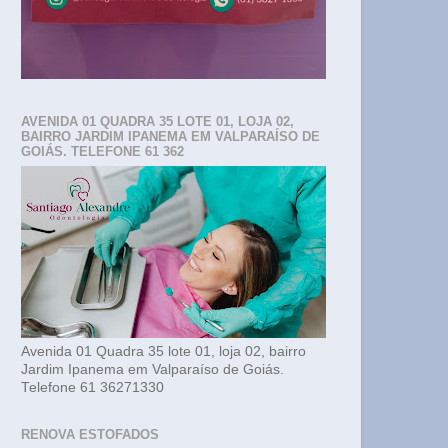
AVENIDA 01 QUADRA 35 LOTE 01, LOJA 02,
BAIRRO JARDIM IPANEMA EM VALPARAÍSO DE
GOIÁS. TELEFONE 61 362
Avenida 01 Quadra 35 lote 01, loja 02, bairro
Jardim Ipanema em Valparaíso de Goiás.
Telefone 61 36271330
RENOVA ESTOFADOS