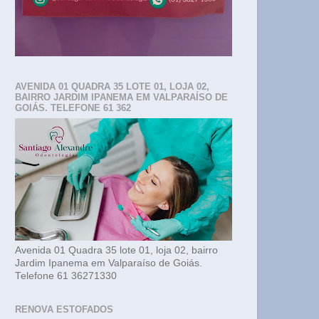
AVENIDA 01 QUADRA 35 LOTE 01, LOJA 02,
BAIRRO JARDIM IPANEMA EM VALPARAÍSO DE
GOIÁS. TELEFONE 61 362
Avenida 01 Quadra 35 lote 01, loja 02, bairro
Jardim Ipanema em Valparaíso de Goiás.
Telefone 61 36271330
RENOVA ESTOFADOS