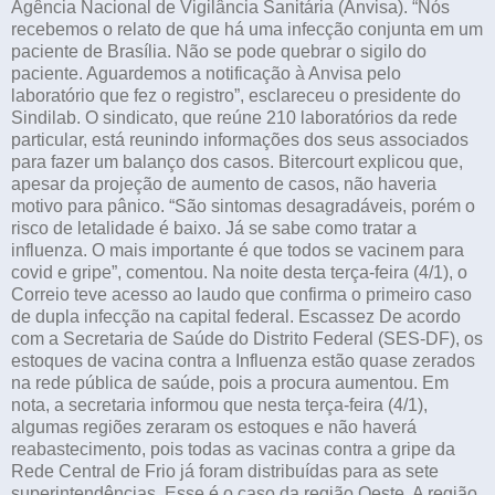
Agência Nacional de Vigilância Sanitária (Anvisa). “Nós
recebemos o relato de que há uma infecção conjunta em um
paciente de Brasília. Não se pode quebrar o sigilo do
paciente. Aguardemos a notificação à Anvisa pelo
laboratório que fez o registro”, esclareceu o presidente do
Sindilab. O sindicato, que reúne 210 laboratórios da rede
particular, está reunindo informações dos seus associados
para fazer um balanço dos casos. Bitercourt explicou que,
apesar da projeção de aumento de casos, não haveria
motivo para pânico. “São sintomas desagradáveis, porém o
risco de letalidade é baixo. Já se sabe como tratar a
influenza. O mais importante é que todos se vacinem para
covid e gripe”, comentou. Na noite desta terça-feira (4/1), o
Correio teve acesso ao laudo que confirma o primeiro caso
de dupla infecção na capital federal. Escassez De acordo
com a Secretaria de Saúde do Distrito Federal (SES-DF), os
estoques de vacina contra a Influenza estão quase zerados
na rede pública de saúde, pois a procura aumentou. Em
nota, a secretaria informou que nesta terça-feira (4/1),
algumas regiões zeraram os estoques e não haverá
reabastecimento, pois todas as vacinas contra a gripe da
Rede Central de Frio já foram distribuídas para as sete
superintendências. Esse é o caso da região Oeste. A região