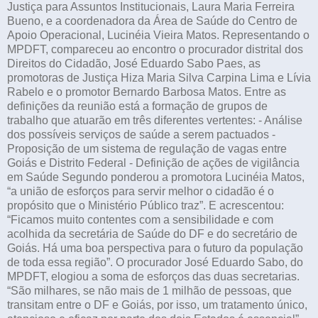
Justiça para Assuntos Institucionais, Laura Maria Ferreira
Bueno, e a coordenadora da Área de Saúde do Centro de
Apoio Operacional, Lucinéia Vieira Matos. Representando o
MPDFT, compareceu ao encontro o procurador distrital dos
Direitos do Cidadão, José Eduardo Sabo Paes, as
promotoras de Justiça Hiza Maria Silva Carpina Lima e Lívia
Rabelo e o promotor Bernardo Barbosa Matos. Entre as
definições da reunião está a formação de grupos de
trabalho que atuarão em três diferentes vertentes: - Análise
dos possíveis serviços de saúde a serem pactuados -
Proposição de um sistema de regulação de vagas entre
Goiás e Distrito Federal - Definição de ações de vigilância
em Saúde Segundo ponderou a promotora Lucinéia Matos,
“a união de esforços para servir melhor o cidadão é o
propósito que o Ministério Público traz”. E acrescentou:
“Ficamos muito contentes com a sensibilidade e com
acolhida da secretária de Saúde do DF e do secretário de
Goiás. Há uma boa perspectiva para o futuro da população
de toda essa região”. O procurador José Eduardo Sabo, do
MPDFT, elogiou a soma de esforços das duas secretarias.
“São milhares, se não mais de 1 milhão de pessoas, que
transitam entre o DF e Goiás, por isso, um tratamento único,