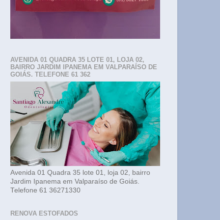
AVENIDA 01 QUADRA 35 LOTE 01, LOJA 02,
BAIRRO JARDIM IPANEMA EM VALPARAÍSO DE
GOIÁS. TELEFONE 61 362
Avenida 01 Quadra 35 lote 01, loja 02, bairro
Jardim Ipanema em Valparaíso de Goiás.
Telefone 61 36271330
RENOVA ESTOFADOS