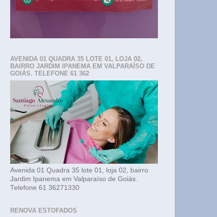
AVENIDA 01 QUADRA 35 LOTE 01, LOJA 02,
BAIRRO JARDIM IPANEMA EM VALPARAÍSO DE
GOIÁS. TELEFONE 61 362
Avenida 01 Quadra 35 lote 01, loja 02, bairro
Jardim Ipanema em Valparaíso de Goiás.
Telefone 61 36271330
RENOVA ESTOFADOS